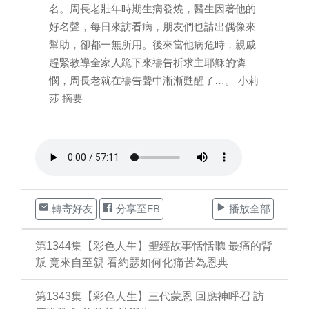
名。周長老壯年時期生病發燒，醫生因著他的
好名聲，每日來訪看病，朋友們也請出偶像來
幫助，卻都一無所用。後來當他病危時，親戚
趕緊教導全家人跪下來禱告祈求主耶穌的憐
憫，周長老就在禱告聲中漸漸甦醒了…。 小莉
莎 摘要
轉寄好友
分享至FB
播放全部
第1344集【彩色人生】聖經故事恬恬聽 最痛的背
叛 竟來自至親 看約瑟如何化痛苦為恩典
第1343集【彩色人生】三代蒙恩 回應神呼召 訪