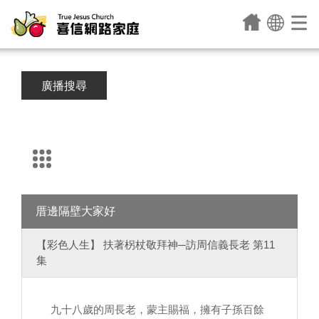
廣播搜尋
厝邊隔壁大家好
【彩色人生】 扶著柺杖敬拜神─訪周信義長老 第11
集
九十八歲的周長老，蒙主賜福，擁有子孫百餘