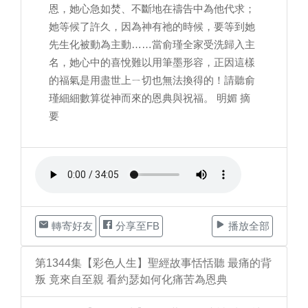
恩，她心急如焚、不斷地在禱告中為他代求；
她等候了許久，因為神有祂的時候，要等到她
先生化被動為主動……當俞瑾全家受洗歸入主
名，她心中的喜悅難以用筆墨形容，正因這樣
的福氣是用盡世上ㄧ切也無法換得的！請聽俞
瑾細細數算從神而來的恩典與祝福。 明媚 摘
要
轉寄好友
分享至FB
播放全部
第1344集【彩色人生】聖經故事恬恬聽 最痛的背
叛 竟來自至親 看約瑟如何化痛苦為恩典