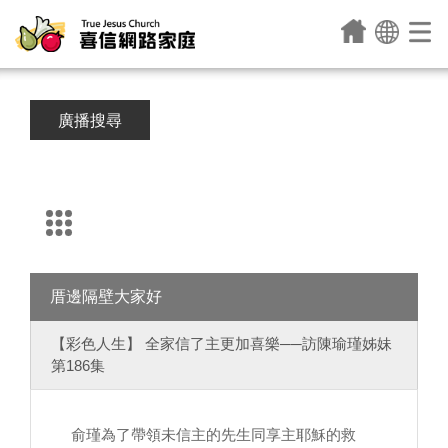
廣播搜尋
厝邊隔壁大家好
【彩色人生】 全家信了主更加喜樂──訪陳瑜瑾姊妹
第186集
俞瑾為了帶領未信主的先生同享主耶穌的救