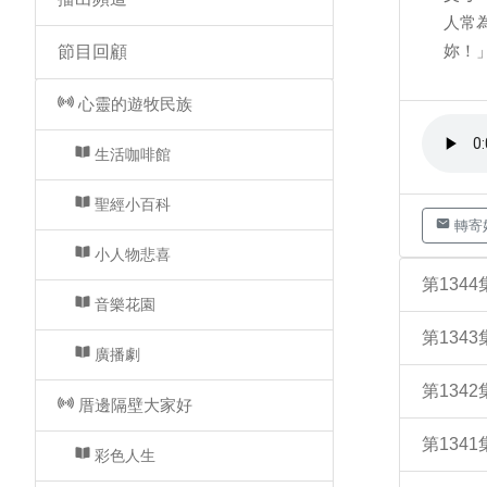
人常
妳！」 
節目回顧
心靈的遊牧民族
生活咖啡館
聖經小百科
轉寄
小人物悲喜
第134
音樂花園
第134
廣播劇
第134
厝邊隔壁大家好
第134
彩色人生