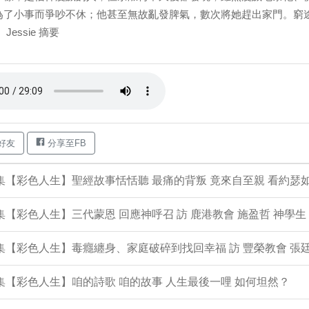
為了小事而爭吵不休；他甚至無故亂發脾氣，數次將她趕出家門。窮
Jessie 摘要
好友
分享至FB
4集【彩色人生】聖經故事恬恬聽 最痛的背叛 竟來自至親 看約瑟
3集【彩色人生】三代蒙恩 回應神呼召 訪 鹿港教會 施盈哲 神學生
2集【彩色人生】毒癮纏身、家庭破碎到找回幸福 訪 豐榮教會 張廷
1集【彩色人生】咱的詩歌 咱的故事 人生最後一哩 如何坦然？