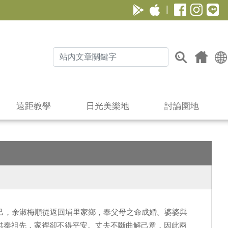
|
遠距教學
日光美樂地
討論園地
己，余淑梅順從返回埔里家鄉，奉父母之命成婚。婆婆與
供奉祖先，家裡卻不得平安。丈夫不斷曲解己意，因此兩