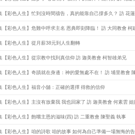
1集【彩色人生】忙到沒時間禱告，真的能靠自己撐多久？ 訪 花蓮
0集【彩色人生】危難中呼求主名 恩典即刻降臨！ 訪 大同教會 柯
9集【彩色人生】從月薪38元到人生翻轉
8集【彩色人生】從宗教中找到真信仰 訪 迦美教會 柯智雄弟兄
7集【彩色人生】奇蹟就在身邊：神的愛無處不在！ 訪 埔里教會 
6集【彩色人生】福音小舖：正確的選擇 得救的信仰
5集【彩色人生】主沒有放棄我 我也回家了 訪 迦美教會 何素雲 姐
4集【彩色人生】飽嚐主恩的滋味(四) 訪 二重教會 陳聖義 執事
3集【彩色人生】咱的詩歌 咱的故事 如何為自己準備一場無悔的