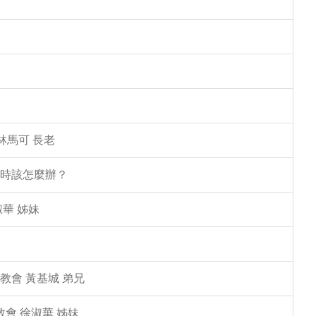
林馬可 長老
塌時該怎麼辦？
華 姊妹
教會 黃基城 弟兄
教會 徐淑華 姊妹