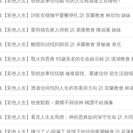
1集【彩色人生】聖經故事恬恬聽 你的人生根基建立在哪裡?
0集【彩色人生】詩歌安穩撫平憂鬱掙扎 訪 宜蘭教會 林欣怡 姊妹
9集【彩色人生】愛與禱告家人得救 訪 基隆教會 陳淑蕙 姊妹
8集【彩色人生】離開街頭找到歸宿 訪 卓蘭教會 黃敏修 弟兄
7集【彩色人生】戰火與恩典 93歲長老的生命啟示錄 訪 溪湖教會 
6集【彩色人生】聖經故事恬恬聽 修復親情、重建信仰 當生活崩
5集【彩色人生】透過信仰找到人生的答案與方向 訪 宜蘭教會 林淑
4集【彩色人生】牧會默觀 – 榮耀不歸假神 稱讚不給偶像
3集【彩色人生】看見人生走馬燈：神的恩典如何保守生命 訪 大同
2集【彩色人生】賺少了 心卻滿了 疫情下的信仰華麗轉身 訪 花蓮