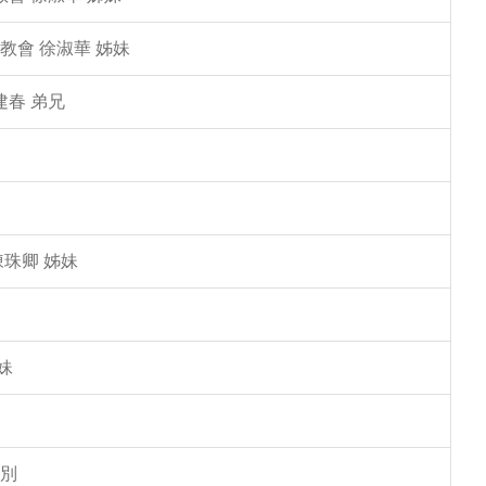
教會 徐淑華 姊妹
建春 弟兄
陳珠卿 姊妹
妹
告別