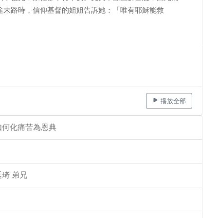
途末路時，信仰基督的姐姐告訴她：「唯有耶穌能救
播放全部
如何化痛苦為恩典
琦 弟兄