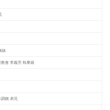
兄
姊妹
教會 李義芳 執事娘
林調鑌 弟兄