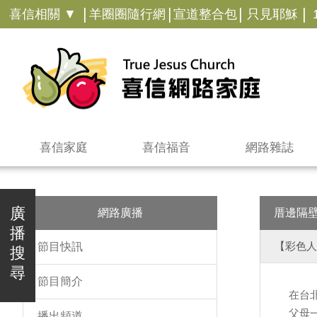
|
|
|
|
喜信相關 ▼
羊圈圈隨行網
宣道整合包
只見耶穌
喜信家庭
喜信福音
網路雜誌
廣
網路廣播
厝邊隔
播
【彩色人
節目快訊
搜
尋
節目簡介
在台
父母
播出頻道