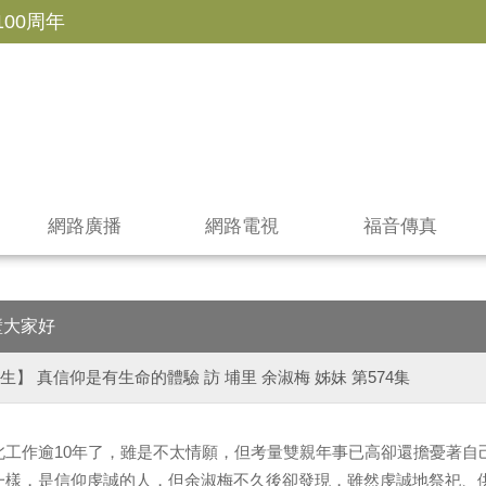
100周年
網路廣播
網路電視
福音傳真
壁大家好
生】 真信仰是有生命的體驗 訪 埔里 余淑梅 姊妹 第574集
北工作逾10年了，雖是不太情願，但考量雙親年事已高卻還擔憂著自
一樣，是信仰虔誠的人，但余淑梅不久後卻發現，雖然虔誠地祭祀、