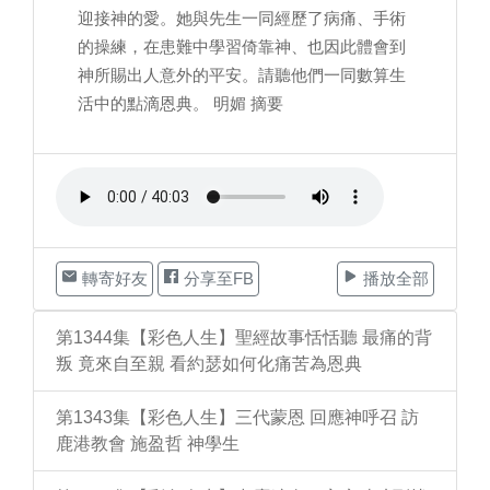
迎接神的愛。她與先生一同經歷了病痛、手術
的操練，在患難中學習倚靠神、也因此體會到
神所賜出人意外的平安。請聽他們一同數算生
活中的點滴恩典。 明媚 摘要
轉寄好友
分享至FB
播放全部
第1344集【彩色人生】聖經故事恬恬聽 最痛的背
叛 竟來自至親 看約瑟如何化痛苦為恩典
第1343集【彩色人生】三代蒙恩 回應神呼召 訪
鹿港教會 施盈哲 神學生