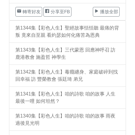
轉寄好友
分享至FB
播放全部
第1344集【彩色人生】聖經故事恬恬聽 最痛的背
叛 竟來自至親 看約瑟如何化痛苦為恩典
第1343集【彩色人生】三代蒙恩 回應神呼召 訪
鹿港教會 施盈哲 神學生
第1342集【彩色人生】毒癮纏身、家庭破碎到找
回幸福 訪 豐榮教會 張廷琦 弟兄
第1341集【彩色人生】咱的詩歌 咱的故事 人生
最後一哩 如何坦然？
第1340集【彩色人生】咱的詩歌 咱的故事 雨夜
過後見光明