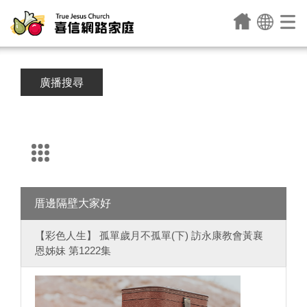
廣播搜尋
厝邊隔壁大家好
【彩色人生】 孤單歲月不孤單(下) 訪永康教會黃襄
恩姊妹 第1222集