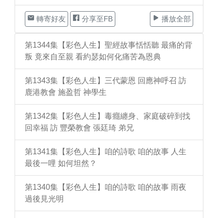
轉寄好友
分享至FB
播放全部
第1344集【彩色人生】聖經故事恬恬聽 最痛的背
叛 竟來自至親 看約瑟如何化痛苦為恩典
第1343集【彩色人生】三代蒙恩 回應神呼召 訪
鹿港教會 施盈哲 神學生
第1342集【彩色人生】毒癮纏身、家庭破碎到找
回幸福 訪 豐榮教會 張廷琦 弟兄
第1341集【彩色人生】咱的詩歌 咱的故事 人生
最後一哩 如何坦然？
第1340集【彩色人生】咱的詩歌 咱的故事 雨夜
過後見光明