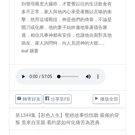
到發現罹患大腸癌，才驚覺以往的生活飲食有
多不正常，家人與他內心承受著難以言喻的衝
擊，然而這場戰役，神是他們的倚靠，不論是
開刀或化療，他的妻子始終邀他靠著禱告勝
過，相信凡事神都有安排，也讓他在面對其他
病友、家人詢問時，向人見證神的大能…。
leaf 摘要
轉寄好友
分享至FB
播放全部
第1344集【彩色人生】聖經故事恬恬聽 最痛的背
叛 竟來自至親 看約瑟如何化痛苦為恩典