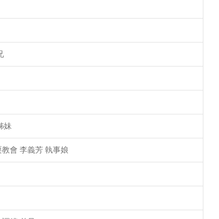
兄
姊妹
教會 李義芳 執事娘