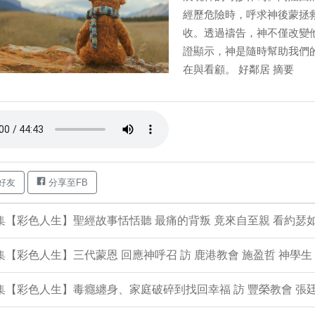
經歷危險時，呼求神後蒙拯
收。透過禱告，神不僅改變
證顯示，神是隨時幫助我們
在與看顧。 好鄰居 摘要
好友
分享至FB
4集【彩色人生】聖經故事恬恬聽 最痛的背叛 竟來自至親 看約瑟
3集【彩色人生】三代蒙恩 回應神呼召 訪 鹿港教會 施盈哲 神學生
2集【彩色人生】毒癮纏身、家庭破碎到找回幸福 訪 豐榮教會 張廷