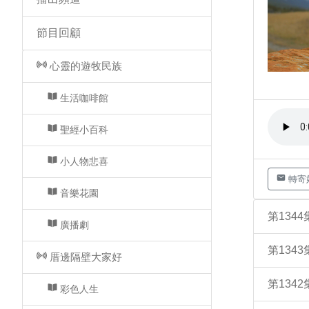
節目回顧
心靈的遊牧民族
生活咖啡館
聖經小百科
小人物悲喜
轉寄
音樂花園
第134
廣播劇
第134
厝邊隔壁大家好
第134
彩色人生