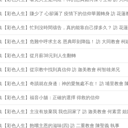
2集【彩色人生】賺少了 心卻滿了 疫情下的信仰華麗轉身 訪 花蓮
1集【彩色人生】忙到沒時間禱告，真的能靠自己撐多久？ 訪 花蓮
0集【彩色人生】危難中呼求主名 恩典即刻降臨！ 訪 大同教會 柯
9集【彩色人生】從月薪38元到人生翻轉
8集【彩色人生】從宗教中找到真信仰 訪 迦美教會 柯智雄弟兄
7集【彩色人生】奇蹟就在身邊：神的愛無處不在！ 訪 埔里教會 
6集【彩色人生】福音小舖：正確的選擇 得救的信仰
5集【彩色人生】主沒有放棄我 我也回家了 訪 迦美教會 何素雲 姐
4集【彩色人生】飽嚐主恩的滋味(四) 訪 二重教會 陳聖義 執事