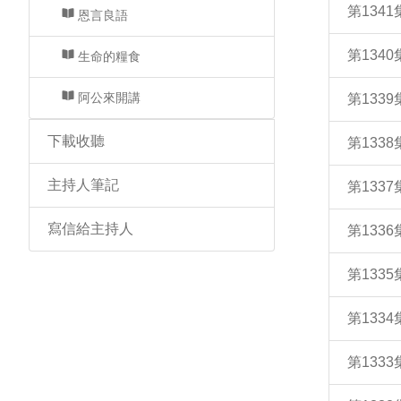
第134
恩言良語
第134
生命的糧食
阿公來開講
第133
下載收聽
第133
主持人筆記
第133
寫信給主持人
第133
第133
第133
第133