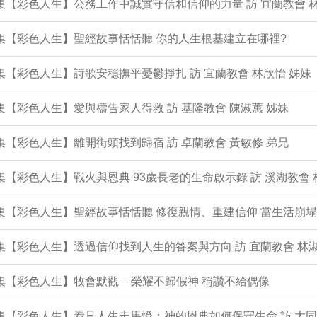
2集【彩色人生】公務工作中誠實守信和信仰的力量 訪 宜蘭教會 
1集【彩色人生】聖經故事恬恬聽 你的人生根基建立在哪裡?
0集【彩色人生】詩歌安穩撫平憂鬱掙扎 訪 宜蘭教會 林欣怡 姊妹
9集【彩色人生】愛與禱告家人得救 訪 基隆教會 陳淑蕙 姊妹
8集【彩色人生】離開街頭找到歸宿 訪 卓蘭教會 黃敏修 弟兄
7集【彩色人生】戰火與恩典 93歲長老的生命啟示錄 訪 溪湖教會 
6集【彩色人生】聖經故事恬恬聽 修復親情、重建信仰 當生活崩
5集【彩色人生】透過信仰找到人生的答案與方向 訪 宜蘭教會 林淑
4集【彩色人生】牧會默觀 – 榮耀不歸假神 稱讚不給偶像
3集【彩色人生】看見人生走馬燈：神的恩典如何保守生命 訪 大同