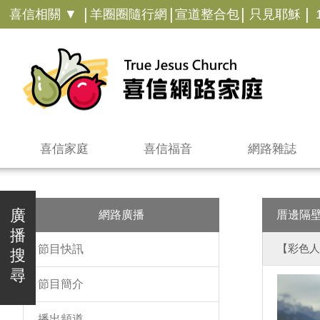
|
|
|
|
喜信相關 ▼
羊圈圈隨行網
宣道整合包
只見耶穌
喜信家庭
喜信福音
網路雜誌
廣
網路廣播
厝邊隔
播
【彩色人
節目快訊
搜
尋
節目簡介
播出頻道