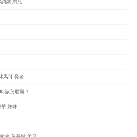
林調鑌 弟兄
林馬可 長老
塌時該怎麼辦？
華 姊妹
教會 黃基城 弟兄