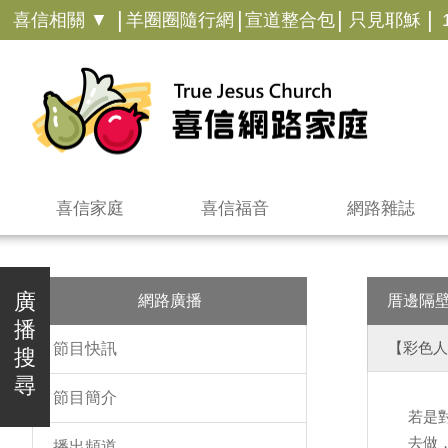
|
|
|
|
喜信相關 ▼
羊圈圈隨行網
宣道整合包
只見耶穌
喜信家庭
喜信福音
網路雜誌
廣
網路廣播
厝邊隔
播
【彩色人
節目快訊
搜
尋
節目簡介
若是
去做
播出頻道