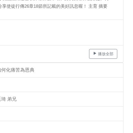
使徒行傳26章18節所記載的美好訊息喔！ 主育 摘要
播放全部
如何化痛苦為恩典
琦 弟兄