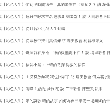
1集【彩色人生】忙到沒時間禱告，真的能靠自己撐多久？ 訪 花蓮
0集【彩色人生】危難中呼求主名 恩典即刻降臨！ 訪 大同教會 柯
9集【彩色人生】從月薪38元到人生翻轉
8集【彩色人生】從宗教中找到真信仰 訪 迦美教會 柯智雄弟兄
7集【彩色人生】奇蹟就在身邊：神的愛無處不在！ 訪 埔里教會 
6集【彩色人生】福音小舖：正確的選擇 得救的信仰
5集【彩色人生】主沒有放棄我 我也回家了 訪 迦美教會 何素雲 姐
4集【彩色人生】飽嚐主恩的滋味(四) 訪 二重教會 陳聖義 執事
3集【彩色人生】咱的詩歌 咱的故事 如何為自己準備一場無悔的