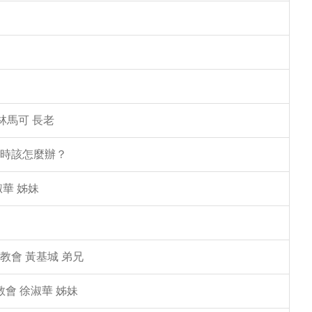
林馬可 長老
塌時該怎麼辦？
華 姊妹
教會 黃基城 弟兄
教會 徐淑華 姊妹