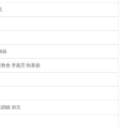
兄
姊妹
教會 李義芳 執事娘
林調鑌 弟兄