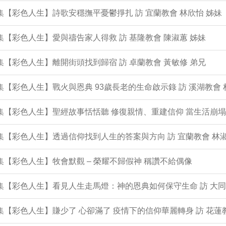
0集【彩色人生】詩歌安穩撫平憂鬱掙扎 訪 宜蘭教會 林欣怡 姊妹
9集【彩色人生】愛與禱告家人得救 訪 基隆教會 陳淑蕙 姊妹
8集【彩色人生】離開街頭找到歸宿 訪 卓蘭教會 黃敏修 弟兄
7集【彩色人生】戰火與恩典 93歲長老的生命啟示錄 訪 溪湖教會 
6集【彩色人生】聖經故事恬恬聽 修復親情、重建信仰 當生活崩
5集【彩色人生】透過信仰找到人生的答案與方向 訪 宜蘭教會 林淑
4集【彩色人生】牧會默觀 – 榮耀不歸假神 稱讚不給偶像
3集【彩色人生】看見人生走馬燈：神的恩典如何保守生命 訪 大同
2集【彩色人生】賺少了 心卻滿了 疫情下的信仰華麗轉身 訪 花蓮