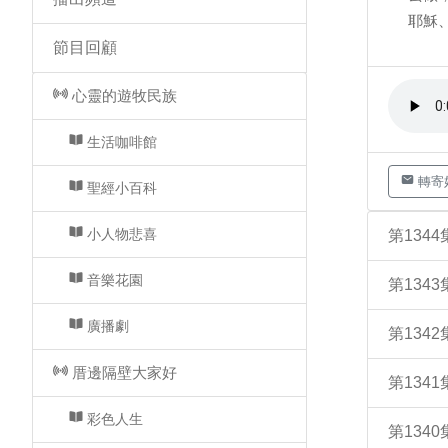
耶穌
節目回顧
心靈的遊牧民族
生活咖啡館
轉寄
聖經小百科
小人物悲喜
第134
音樂花園
第134
廣播劇
第134
厝邊隔壁大家好
第134
彩色人生
第134