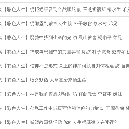
9集【彩色人生】從拒絕福音到全然順服 訪 三芝祈禱所 楊永生 弟
8集【彩色人生】從邪靈到蒙福人生 訪 朴子教會 蔡永村 弟兄
7集【彩色人生】弱勢中找到生命的光 訪 鳳山教會 楊順平 弟兄
6集【彩色人生】神成為患難中的力量與幫助 訪 朴子教會 戴秀琴 
5集【彩色人生】信仰不是形式 真正的神如何親自與你相遇 訪 苗栗
4集【彩色人生】牧會默觀 人拿甚麼來換生命
3集【彩色人生】神是我的倚靠與幫助 訪 宜蘭教會 李筱雯 姐妹
2集【彩色人生】公務工作中誠實守信和信仰的力量 訪 宜蘭教會 
1集【彩色人生】聖經故事恬恬聽 你的人生根基建立在哪裡?