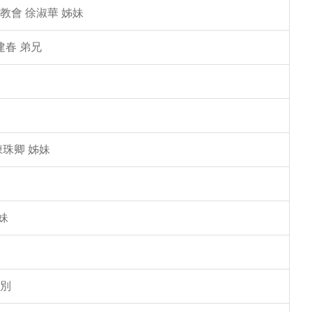
教會 徐淑華 姊妹
建春 弟兄
陳珠卿 姊妹
妹
告別