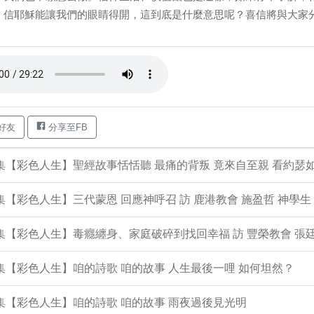
、信耶穌能讓我們的眼睛得開，這到底是什麼意思呢？喜信將與大家分享
好友
分享至FB
4集【彩色人生】聖經故事恬恬聽 最痛的背叛 竟來自至親 看約瑟
3集【彩色人生】三代蒙恩 回應神呼召 訪 鹿港教會 施盈哲 神學生
2集【彩色人生】毒癮纏身、家庭破碎到找回幸福 訪 豐榮教會 張廷
1集【彩色人生】咱的詩歌 咱的故事 人生最後一哩 如何坦然？
0集【彩色人生】咱的詩歌 咱的故事 雨夜過後見光明