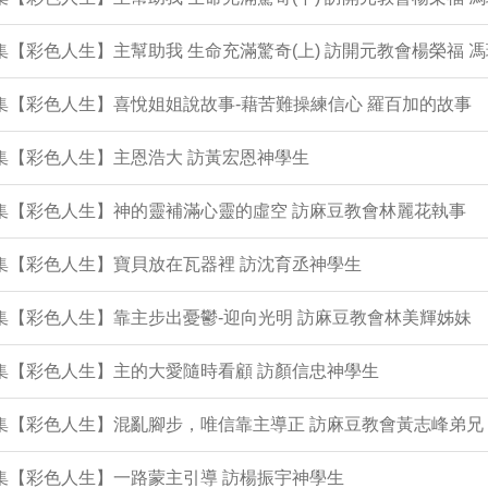
3集【彩色人生】主幫助我 生命充滿驚奇(上) 訪開元教會楊榮福 
2集【彩色人生】喜悅姐姐說故事-藉苦難操練信心 羅百加的故事
1集【彩色人生】主恩浩大 訪黃宏恩神學生
0集【彩色人生】神的靈補滿心靈的虛空 訪麻豆教會林麗花執事
9集【彩色人生】寶貝放在瓦器裡 訪沈育丞神學生
7集【彩色人生】靠主步出憂鬱-迎向光明 訪麻豆教會林美輝姊妹
6集【彩色人生】主的大愛隨時看顧 訪顏信忠神學生
5集【彩色人生】混亂腳步，唯信靠主導正 訪麻豆教會黃志峰弟兄
4集【彩色人生】一路蒙主引導 訪楊振宇神學生