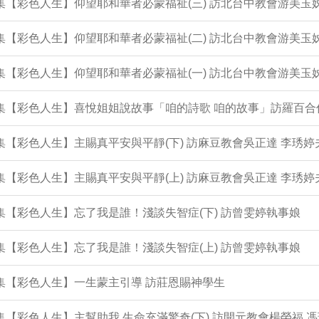
3集【彩色人生】仰望耶和華者必蒙福祉(三) 訪北台中教會游美玉
2集【彩色人生】仰望耶和華者必蒙福祉(二) 訪北台中教會游美玉
1集【彩色人生】仰望耶和華者必蒙福祉(一) 訪北台中教會游美玉
0集【彩色人生】喜悅姐姐說故事「咱的詩歌 咱的故事」訪羅百合
9集【彩色人生】主賜真平安與平靜(下) 訪麻豆教會吳正達 李琇婷
8集【彩色人生】主賜真平安與平靜(上) 訪麻豆教會吳正達 李琇婷
7集【彩色人生】忘了我是誰！淺談失智症(下) 訪曾雯婷執事娘
6集【彩色人生】忘了我是誰！淺談失智症(上) 訪曾雯婷執事娘
5集【彩色人生】一生蒙主引導 訪莊恩賜神學生
4集【彩色人生】主幫助我 生命充滿驚奇(下) 訪開元教會楊榮福 