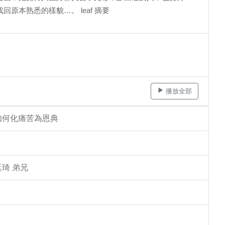
本熟悉的樣貌…。 leaf 摘要
播放全部
如何化痛苦為恩典
琦 弟兄