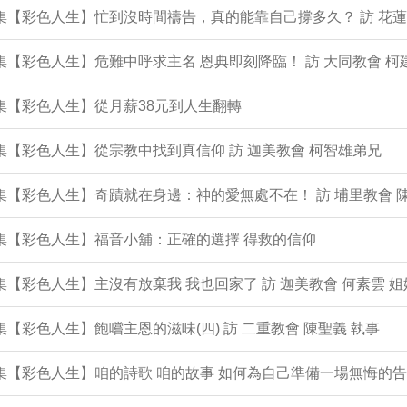
1集【彩色人生】忙到沒時間禱告，真的能靠自己撐多久？ 訪 花蓮
0集【彩色人生】危難中呼求主名 恩典即刻降臨！ 訪 大同教會 柯
9集【彩色人生】從月薪38元到人生翻轉
8集【彩色人生】從宗教中找到真信仰 訪 迦美教會 柯智雄弟兄
7集【彩色人生】奇蹟就在身邊：神的愛無處不在！ 訪 埔里教會 
6集【彩色人生】福音小舖：正確的選擇 得救的信仰
5集【彩色人生】主沒有放棄我 我也回家了 訪 迦美教會 何素雲 姐
4集【彩色人生】飽嚐主恩的滋味(四) 訪 二重教會 陳聖義 執事
3集【彩色人生】咱的詩歌 咱的故事 如何為自己準備一場無悔的