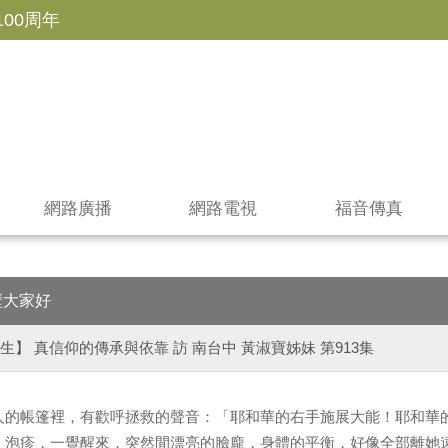
100周年
網路廣播
網路電視
福音傳真
壁大家好
生】 真信仰的傳承與依靠 訪 南台中 黃淑寶姊妹 第913集
人的帳篷裡，有歡呼拯救的聲音：「耶和華的右手施展大能！耶和華
、泡疹，一覺醒來，突然間漂亮的臉龐，身體的平衡，好像全部離她