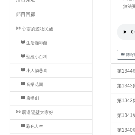
無法
節目回顧
心靈的遊牧民族
生活咖啡館
轉寄
聖經小百科
小人物悲喜
第134
音樂花園
第134
廣播劇
第134
厝邊隔壁大家好
第134
彩色人生
第134