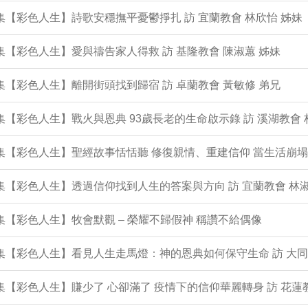
0集【彩色人生】詩歌安穩撫平憂鬱掙扎 訪 宜蘭教會 林欣怡 姊妹
9集【彩色人生】愛與禱告家人得救 訪 基隆教會 陳淑蕙 姊妹
8集【彩色人生】離開街頭找到歸宿 訪 卓蘭教會 黃敏修 弟兄
7集【彩色人生】戰火與恩典 93歲長老的生命啟示錄 訪 溪湖教會 
6集【彩色人生】聖經故事恬恬聽 修復親情、重建信仰 當生活崩
5集【彩色人生】透過信仰找到人生的答案與方向 訪 宜蘭教會 林淑
4集【彩色人生】牧會默觀 – 榮耀不歸假神 稱讚不給偶像
3集【彩色人生】看見人生走馬燈：神的恩典如何保守生命 訪 大同
2集【彩色人生】賺少了 心卻滿了 疫情下的信仰華麗轉身 訪 花蓮