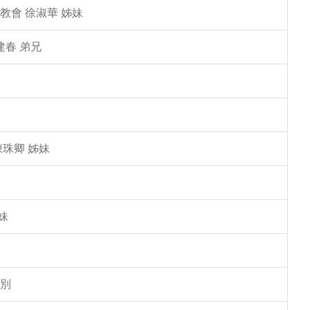
教會 徐淑華 姊妹
建春 弟兄
陳珠卿 姊妹
妹
告別