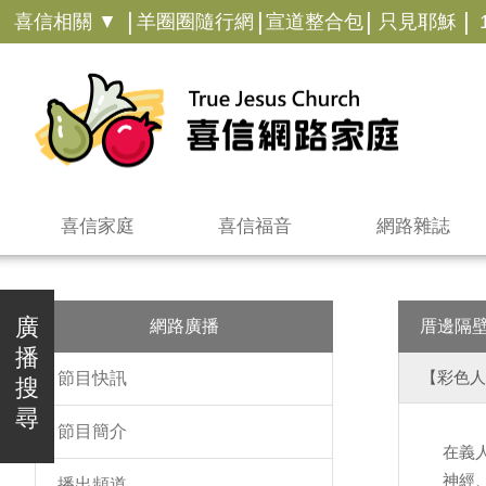
|
|
|
|
喜信相關 ▼
羊圈圈隨行網
宣道整合包
只見耶穌
喜信家庭
喜信福音
網路雜誌
廣
網路廣播
厝邊隔
播
【彩色人
節目快訊
搜
尋
節目簡介
在義
神經
播出頻道