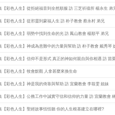
9集【彩色人生】從拒絕福音到全然順服 訪 三芝祈禱所 楊永生 弟
8集【彩色人生】從邪靈到蒙福人生 訪 朴子教會 蔡永村 弟兄
7集【彩色人生】弱勢中找到生命的光 訪 鳳山教會 楊順平 弟兄
6集【彩色人生】神成為患難中的力量與幫助 訪 朴子教會 戴秀琴 
5集【彩色人生】信仰不是形式 真正的神如何親自與你相遇 訪 苗栗
4集【彩色人生】牧會默觀 人拿甚麼來換生命
3集【彩色人生】神是我的倚靠與幫助 訪 宜蘭教會 李筱雯 姐妹
2集【彩色人生】公務工作中誠實守信和信仰的力量 訪 宜蘭教會 
1集【彩色人生】聖經故事恬恬聽 你的人生根基建立在哪裡?