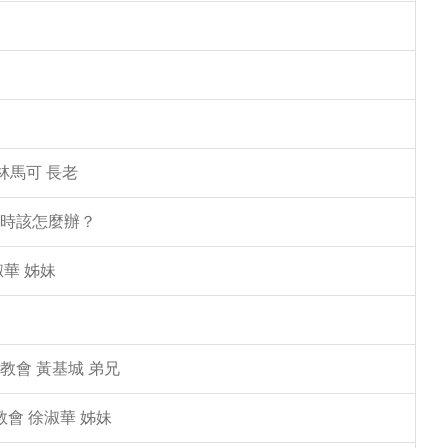
林馬可 長老
塌時該怎麼辦？
華 姊妹
教會 黃基城 弟兄
教會 徐淑華 姊妹