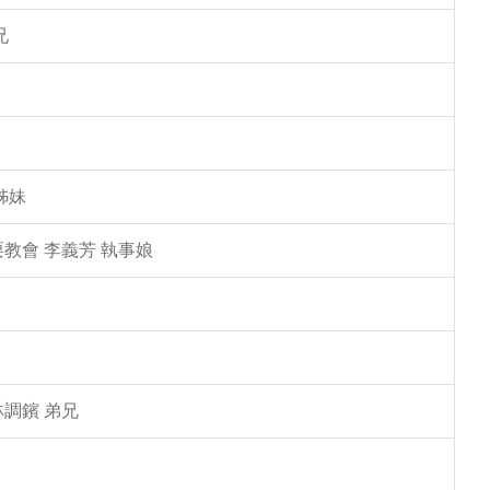
兄
姊妹
教會 李義芳 執事娘
林調鑌 弟兄