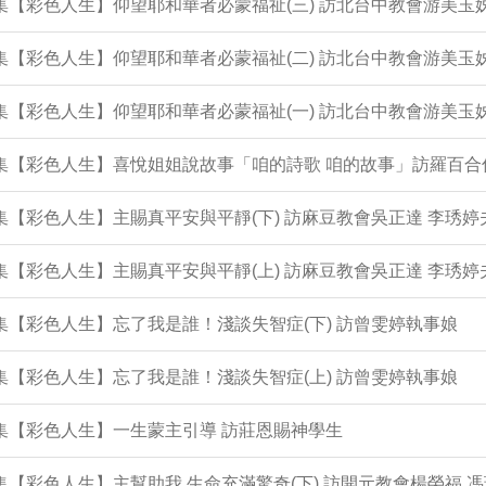
3集【彩色人生】仰望耶和華者必蒙福祉(三) 訪北台中教會游美玉
2集【彩色人生】仰望耶和華者必蒙福祉(二) 訪北台中教會游美玉
1集【彩色人生】仰望耶和華者必蒙福祉(一) 訪北台中教會游美玉
0集【彩色人生】喜悅姐姐說故事「咱的詩歌 咱的故事」訪羅百合
9集【彩色人生】主賜真平安與平靜(下) 訪麻豆教會吳正達 李琇婷
8集【彩色人生】主賜真平安與平靜(上) 訪麻豆教會吳正達 李琇婷
7集【彩色人生】忘了我是誰！淺談失智症(下) 訪曾雯婷執事娘
6集【彩色人生】忘了我是誰！淺談失智症(上) 訪曾雯婷執事娘
5集【彩色人生】一生蒙主引導 訪莊恩賜神學生
4集【彩色人生】主幫助我 生命充滿驚奇(下) 訪開元教會楊榮福 