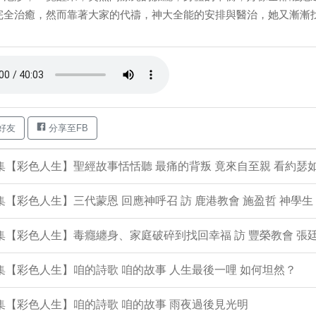
完全治癒，然而靠著大家的代禱，神大全能的安排與醫治，她又漸漸找回原
好友
分享至FB
4集【彩色人生】聖經故事恬恬聽 最痛的背叛 竟來自至親 看約瑟
3集【彩色人生】三代蒙恩 回應神呼召 訪 鹿港教會 施盈哲 神學生
2集【彩色人生】毒癮纏身、家庭破碎到找回幸福 訪 豐榮教會 張廷
1集【彩色人生】咱的詩歌 咱的故事 人生最後一哩 如何坦然？
0集【彩色人生】咱的詩歌 咱的故事 雨夜過後見光明