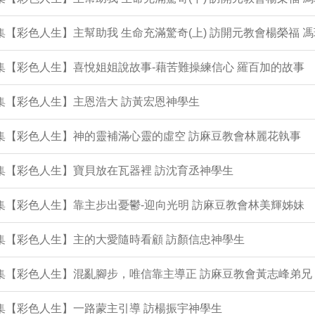
3集【彩色人生】主幫助我 生命充滿驚奇(上) 訪開元教會楊榮福 
2集【彩色人生】喜悅姐姐說故事-藉苦難操練信心 羅百加的故事
1集【彩色人生】主恩浩大 訪黃宏恩神學生
0集【彩色人生】神的靈補滿心靈的虛空 訪麻豆教會林麗花執事
9集【彩色人生】寶貝放在瓦器裡 訪沈育丞神學生
7集【彩色人生】靠主步出憂鬱-迎向光明 訪麻豆教會林美輝姊妹
6集【彩色人生】主的大愛隨時看顧 訪顏信忠神學生
5集【彩色人生】混亂腳步，唯信靠主導正 訪麻豆教會黃志峰弟兄
4集【彩色人生】一路蒙主引導 訪楊振宇神學生