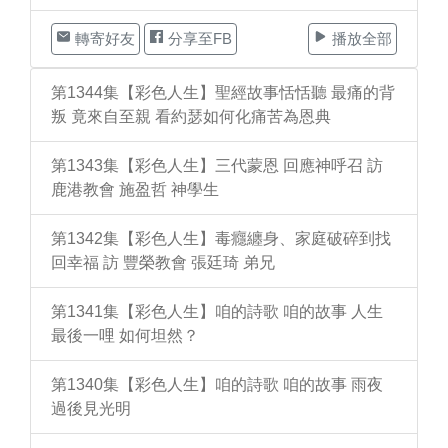
轉寄好友
分享至FB
播放全部
第1344集【彩色人生】聖經故事恬恬聽 最痛的背
叛 竟來自至親 看約瑟如何化痛苦為恩典
第1343集【彩色人生】三代蒙恩 回應神呼召 訪
鹿港教會 施盈哲 神學生
第1342集【彩色人生】毒癮纏身、家庭破碎到找
回幸福 訪 豐榮教會 張廷琦 弟兄
第1341集【彩色人生】咱的詩歌 咱的故事 人生
最後一哩 如何坦然？
第1340集【彩色人生】咱的詩歌 咱的故事 雨夜
過後見光明