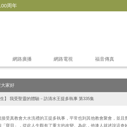
100周年
網路廣播
網路電視
福音傳真
壁大家好
生】 我受聖靈的體驗－訪清水王提多執事 第335集
就接受真教會大水洗禮的王提多執事，平常也到其他教會聚會，並且
個「寶貝」，從此人生觀有了重大的改變。為此，他逢人就述說這奇