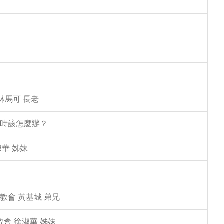
林馬可 長老
塌時該怎麼辦？
華 姊妹
教會 黃基城 弟兄
教會 徐淑華 姊妹