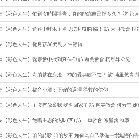
1集【彩色人生】忙到沒時間禱告，真的能靠自己撐多久？ 訪 花蓮
0集【彩色人生】危難中呼求主名 恩典即刻降臨！ 訪 大同教會 柯
9集【彩色人生】從月薪38元到人生翻轉
8集【彩色人生】從宗教中找到真信仰 訪 迦美教會 柯智雄弟兄
7集【彩色人生】奇蹟就在身邊：神的愛無處不在！ 訪 埔里教會 
6集【彩色人生】福音小舖：正確的選擇 得救的信仰
5集【彩色人生】主沒有放棄我 我也回家了 訪 迦美教會 何素雲 姐
4集【彩色人生】飽嚐主恩的滋味(四) 訪 二重教會 陳聖義 執事
3集【彩色人生】咱的詩歌 咱的故事 如何為自己準備一場無悔的