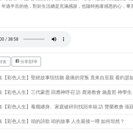
，年過半百的他，對於生活總是充滿感謝，也隨時抱著感恩的心，畢竟
好友
分享至FB
4集【彩色人生】聖經故事恬恬聽 最痛的背叛 竟來自至親 看約瑟
3集【彩色人生】三代蒙恩 回應神呼召 訪 鹿港教會 施盈哲 神學生
2集【彩色人生】毒癮纏身、家庭破碎到找回幸福 訪 豐榮教會 張廷
1集【彩色人生】咱的詩歌 咱的故事 人生最後一哩 如何坦然？