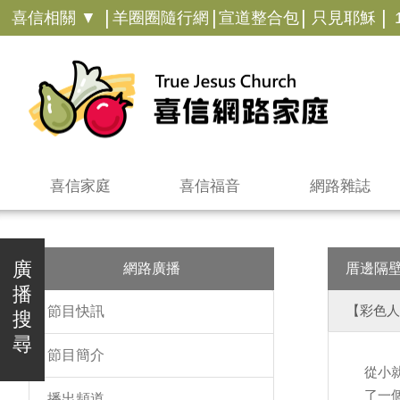
|
|
|
|
喜信相關 ▼
羊圈圈隨行網
宣道整合包
只見耶穌
喜信家庭
喜信福音
網路雜誌
廣
網路廣播
厝邊隔
播
【彩色人
節目快訊
搜
尋
節目簡介
從小
了一
播出頻道