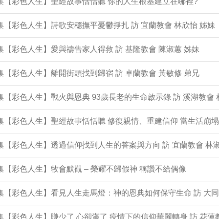
1集【彩色人生】聖經故事恬恬聽 你的人生根基建立在哪裡?
0集【彩色人生】詩歌安穩撫平憂鬱掙扎 訪 宜蘭教會 林欣怡 姊妹
9集【彩色人生】愛與禱告家人得救 訪 基隆教會 陳淑蕙 姊妹
8集【彩色人生】離開街頭找到歸宿 訪 卓蘭教會 黃敏修 弟兄
7集【彩色人生】戰火與恩典 93歲長老的生命啟示錄 訪 溪湖教會 
6集【彩色人生】聖經故事恬恬聽 修復親情、重建信仰 當生活崩
5集【彩色人生】透過信仰找到人生的答案與方向 訪 宜蘭教會 林淑
4集【彩色人生】牧會默觀 – 榮耀不歸假神 稱讚不給偶像
3集【彩色人生】看見人生走馬燈：神的恩典如何保守生命 訪 大同
2集【彩色人生】賺少了 心卻滿了 疫情下的信仰華麗轉身 訪 花蓮