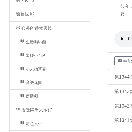
如今
要
節目回顧
心靈的遊牧民族
生活咖啡館
聖經小百科
轉寄
小人物悲喜
第134
音樂花園
第134
廣播劇
第134
厝邊隔壁大家好
第134
彩色人生