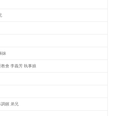
兄
姊妹
教會 李義芳 執事娘
林調鑌 弟兄