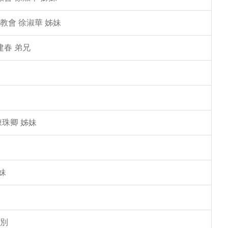
教會 徐淑華 姊妹
建春 弟兄
陳珠卿 姊妹
妹
告別