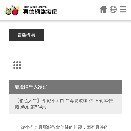
廣播搜尋
厝邊隔壁大家好
【彩色人生】 年輕不留白 生命要歌頌 訪 正濱 武佳
箴 弟兄 第534集
從小即是真耶穌教會信徒的佳箴，因有真神的