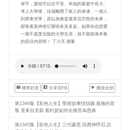
保守，讓他可以在平安、幸福的家庭中長大。
考上大學後，佳箴離開了家人的身邊，一個人
到屏東求學，原以為會是孤單且茫然的未來，
卻靠著真神使它變得多采多姿。如果你也想要
一個不虛度光陰的大學生涯，就不能錯過本集
的節目內容唷！ 丁小芃 摘要
轉寄好友
分享至FB
播放全部
第1344集【彩色人生】聖經故事恬恬聽 最痛的背
叛 竟來自至親 看約瑟如何化痛苦為恩典
第1343集【彩色人生】三代蒙恩 回應神呼召 訪