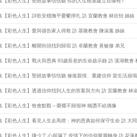
1集【彩色人生】聖經故事恬恬聽 你的人生根基建立在哪裡?
0集【彩色人生】詩歌安穩撫平憂鬱掙扎 訪 宜蘭教會 林欣怡 姊妹
9集【彩色人生】愛與禱告家人得救 訪 基隆教會 陳淑蕙 姊妹
8集【彩色人生】離開街頭找到歸宿 訪 卓蘭教會 黃敏修 弟兄
7集【彩色人生】戰火與恩典 93歲長老的生命啟示錄 訪 溪湖教會 
6集【彩色人生】聖經故事恬恬聽 修復親情、重建信仰 當生活崩
5集【彩色人生】透過信仰找到人生的答案與方向 訪 宜蘭教會 林淑
4集【彩色人生】牧會默觀 – 榮耀不歸假神 稱讚不給偶像
3集【彩色人生】看見人生走馬燈：神的恩典如何保守生命 訪 大同
2集【彩色人生】賺少了 心卻滿了 疫情下的信仰華麗轉身 訪 花蓮