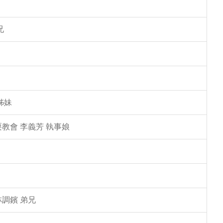
兄
姊妹
教會 李義芳 執事娘
林調鑌 弟兄