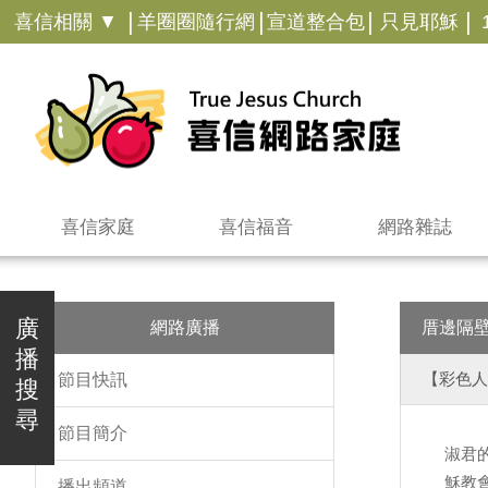
|
|
|
|
喜信相關 ▼
羊圈圈隨行網
宣道整合包
只見耶穌
喜信家庭
喜信福音
網路雜誌
廣
網路廣播
厝邊隔
播
【彩色人
節目快訊
搜
尋
節目簡介
淑君
穌教
播出頻道