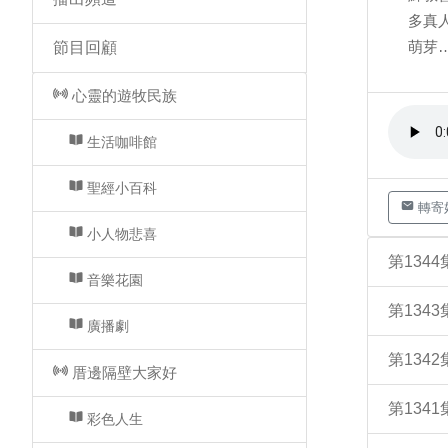
多真
萌芽…
節目回顧
心靈的遊牧民族
生活咖啡館
聖經小百科
轉寄
小人物悲喜
第134
音樂花園
第134
廣播劇
第134
厝邊隔壁大家好
第134
彩色人生