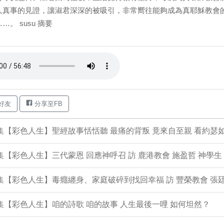
人真事的見證，讓淑君深深的被吸引，非常嚮往能夠成為真耶穌教會
…。 susu 摘要
好友
分享至FB
4集【彩色人生】聖經故事恬恬聽 最痛的背叛 竟來自至親 看約瑟
3集【彩色人生】三代蒙恩 回應神呼召 訪 鹿港教會 施盈哲 神學生
2集【彩色人生】毒癮纏身、家庭破碎到找回幸福 訪 豐榮教會 張廷
1集【彩色人生】咱的詩歌 咱的故事 人生最後一哩 如何坦然？