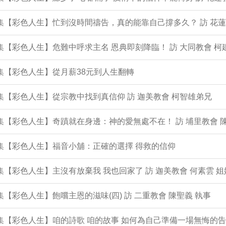
1集【彩色人生】忙到沒時間禱告，真的能靠自己撐多久？ 訪 花蓮
0集【彩色人生】危難中呼求主名 恩典即刻降臨！ 訪 大同教會 柯
9集【彩色人生】從月薪38元到人生翻轉
8集【彩色人生】從宗教中找到真信仰 訪 迦美教會 柯智雄弟兄
7集【彩色人生】奇蹟就在身邊：神的愛無處不在！ 訪 埔里教會 
6集【彩色人生】福音小舖：正確的選擇 得救的信仰
5集【彩色人生】主沒有放棄我 我也回家了 訪 迦美教會 何素雲 姐
4集【彩色人生】飽嚐主恩的滋味(四) 訪 二重教會 陳聖義 執事
3集【彩色人生】咱的詩歌 咱的故事 如何為自己準備一場無悔的