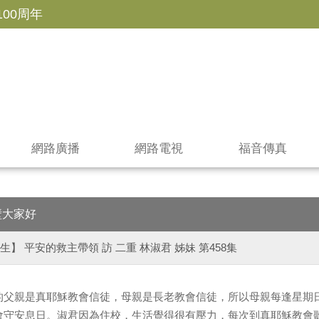
100周年
網路廣播
網路電視
福音傳真
壁大家好
生】 平安的救主帶領 訪 二重 林淑君 姊妹 第458集
的父親是真耶穌教會信徒，母親是長老教會信徒，所以母親每逢星期
會守安息日。淑君因為住校，生活覺得很有壓力，每次到真耶穌教會