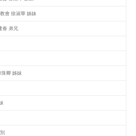
教會 徐淑華 姊妹
建春 弟兄
陳珠卿 姊妹
妹
告別