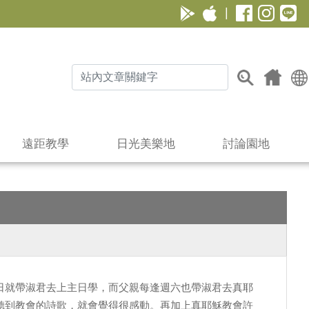
|
遠距教學
日光美樂地
討論園地
日就帶淑君去上主日學，而父親每逢週六也帶淑君去真耶
聽到教會的詩歌，就會覺得很感動。再加上真耶穌教會許