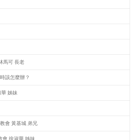
林馬可 長老
塌時該怎麼辦？
華 姊妹
教會 黃基城 弟兄
教會 徐淑華 姊妹