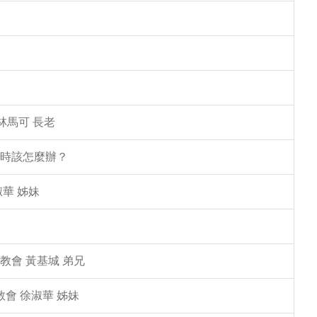
林馬可 長老
塌時該怎麼辦？
華 姊妹
教會 黃基城 弟兄
教會 徐淑華 姊妹