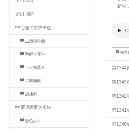
祈求
節目回顧
心靈的遊牧民族
生活咖啡館
轉寄
聖經小百科
小人物悲喜
第134
音樂花園
第134
廣播劇
第134
厝邊隔壁大家好
第134
彩色人生
第134