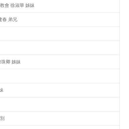
教會 徐淑華 姊妹
建春 弟兄
陳珠卿 姊妹
妹
告別