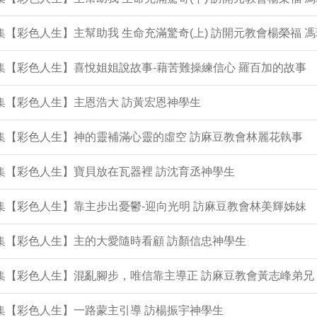
3集【彩色人生】主幫助我 生命充滿驚奇(上) 訪開元教會楊榮福 
2集【彩色人生】喜悅姐姐說故事-藉苦難操練信心 羅百加的故事
1集【彩色人生】主恩浩大 訪黃宏恩神學生
0集【彩色人生】神的靈補滿心靈的虛空 訪麻豆教會林麗花執事
9集【彩色人生】寶貝放在瓦器裡 訪沈育丞神學生
7集【彩色人生】靠主步出憂鬱-迎向光明 訪麻豆教會林美輝姊妹
6集【彩色人生】主的大愛隨時看顧 訪顏信忠神學生
5集【彩色人生】混亂腳步，唯信靠主導正 訪麻豆教會黃志峰弟兄
4集【彩色人生】一路蒙主引導 訪楊振宇神學生