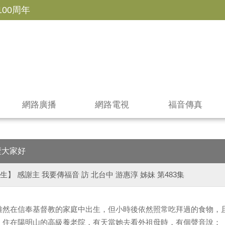
100周年
網路廣播
網路電視
福音傳真
壁大家好
生】 感謝主 我要傳福音 訪 北台中 游惠淳 姊妹 第483集
雖然在信奉基督教的家庭中出生，但小時後依然照常吃拜過的食物，
，住在陽明山的高級養老院，有天當她去看外祖母時，有個聲音說：