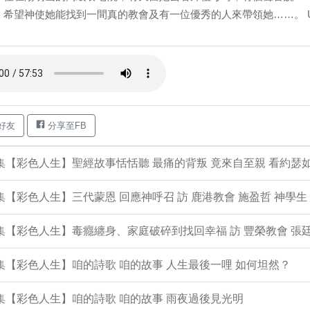
，希望神使她能找到一間真的教會及有一位優秀的人來帶領她……。 U.
好友
分享至FB
4集【彩色人生】聖經故事恬恬聽 最痛的背叛 竟來自至親 看約瑟
3集【彩色人生】三代蒙恩 回應神呼召 訪 鹿港教會 施盈哲 神學生
2集【彩色人生】毒癮纏身、家庭破碎到找回幸福 訪 豐榮教會 張廷
1集【彩色人生】咱的詩歌 咱的故事 人生最後一哩 如何坦然？
0集【彩色人生】咱的詩歌 咱的故事 雨夜過後見光明