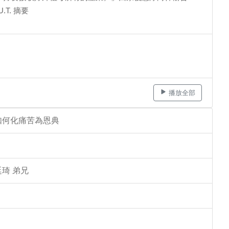
T. 摘要
播放全部
如何化痛苦為恩典
琦 弟兄