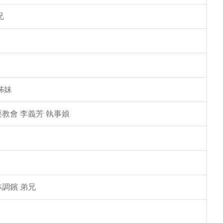
兄
姊妹
教會 李義芳 執事娘
林調鑌 弟兄