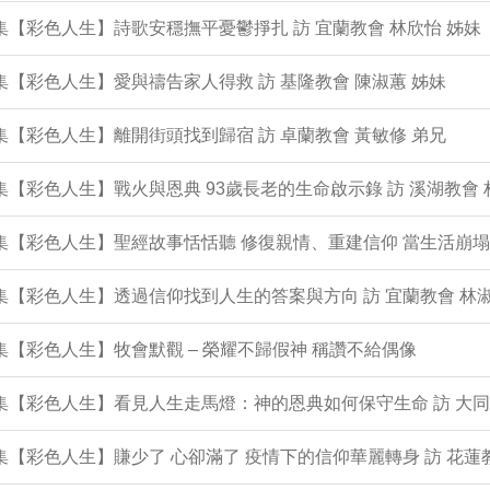
0集【彩色人生】詩歌安穩撫平憂鬱掙扎 訪 宜蘭教會 林欣怡 姊妹
9集【彩色人生】愛與禱告家人得救 訪 基隆教會 陳淑蕙 姊妹
8集【彩色人生】離開街頭找到歸宿 訪 卓蘭教會 黃敏修 弟兄
7集【彩色人生】戰火與恩典 93歲長老的生命啟示錄 訪 溪湖教會 
6集【彩色人生】聖經故事恬恬聽 修復親情、重建信仰 當生活崩
5集【彩色人生】透過信仰找到人生的答案與方向 訪 宜蘭教會 林淑
4集【彩色人生】牧會默觀 – 榮耀不歸假神 稱讚不給偶像
3集【彩色人生】看見人生走馬燈：神的恩典如何保守生命 訪 大同
2集【彩色人生】賺少了 心卻滿了 疫情下的信仰華麗轉身 訪 花蓮