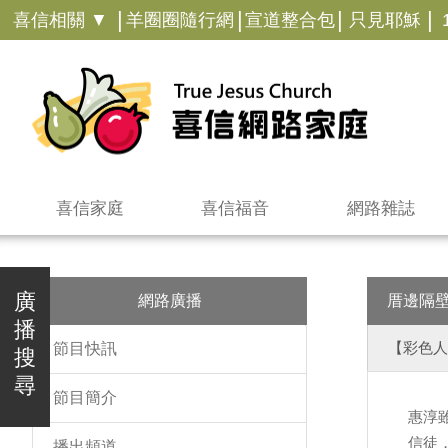
|
|
|
|
喜信相關 ▼
羊圈圈隨行網
宣道整合包
只見耶穌
喜信家庭
喜信福音
網路雜誌
廣
網路廣播
厝邊隔
播
【彩色人
節目快訊
搜
尋
節目簡介
惠淳
信徒
播出頻道