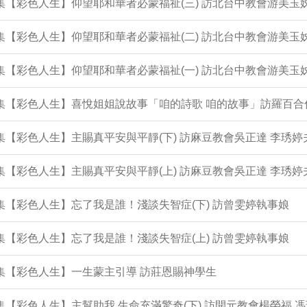
3集【彩色人生】仰望耶和華者必蒙福祉(三) 訪北台中教會游美玉
2集【彩色人生】仰望耶和華者必蒙福祉(二) 訪北台中教會游美玉
1集【彩色人生】仰望耶和華者必蒙福祉(一) 訪北台中教會游美玉
0集【彩色人生】喜悅姐姐說故事「咱的詩歌 咱的故事」訪羅百合
9集【彩色人生】主賜真平安與平靜(下) 訪麻豆教會吳正達 李琇婷
8集【彩色人生】主賜真平安與平靜(上) 訪麻豆教會吳正達 李琇婷
7集【彩色人生】忘了我是誰！淺談失智症(下) 訪曾雯婷執事娘
6集【彩色人生】忘了我是誰！淺談失智症(上) 訪曾雯婷執事娘
5集【彩色人生】一生蒙主引導 訪莊恩賜神學生
4集【彩色人生】主幫助我 生命充滿驚奇(下) 訪開元教會楊榮福 