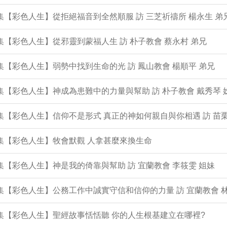
9集【彩色人生】從拒絕福音到全然順服 訪 三芝祈禱所 楊永生 弟
8集【彩色人生】從邪靈到蒙福人生 訪 朴子教會 蔡永村 弟兄
7集【彩色人生】弱勢中找到生命的光 訪 鳳山教會 楊順平 弟兄
6集【彩色人生】神成為患難中的力量與幫助 訪 朴子教會 戴秀琴 
5集【彩色人生】信仰不是形式 真正的神如何親自與你相遇 訪 苗栗
4集【彩色人生】牧會默觀 人拿甚麼來換生命
3集【彩色人生】神是我的倚靠與幫助 訪 宜蘭教會 李筱雯 姐妹
2集【彩色人生】公務工作中誠實守信和信仰的力量 訪 宜蘭教會 
1集【彩色人生】聖經故事恬恬聽 你的人生根基建立在哪裡?