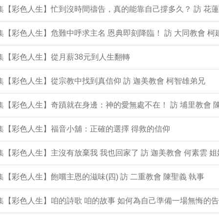
1集【彩色人生】忙到沒時間禱告，真的能靠自己撐多久？ 訪 花蓮
0集【彩色人生】危難中呼求主名 恩典即刻降臨！ 訪 大同教會 柯
9集【彩色人生】從月薪38元到人生翻轉
8集【彩色人生】從宗教中找到真信仰 訪 迦美教會 柯智雄弟兄
7集【彩色人生】奇蹟就在身邊：神的愛無處不在！ 訪 埔里教會 
6集【彩色人生】福音小舖：正確的選擇 得救的信仰
5集【彩色人生】主沒有放棄我 我也回家了 訪 迦美教會 何素雲 姐
4集【彩色人生】飽嚐主恩的滋味(四) 訪 二重教會 陳聖義 執事
3集【彩色人生】咱的詩歌 咱的故事 如何為自己準備一場無悔的