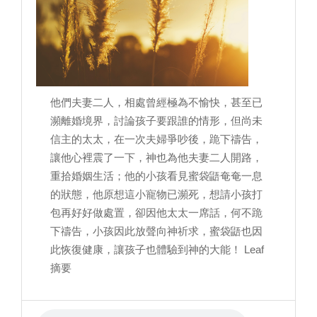
他們夫妻二人，相處曾經極為不愉快，甚至已
瀕離婚境界，討論孩子要跟誰的情形，但尚未
信主的太太，在一次夫婦爭吵後，跪下禱告，
讓他心裡震了一下，神也為他夫妻二人開路，
重拾婚姻生活；他的小孩看見蜜袋鼯奄奄一息
的狀態，他原想這小寵物已瀕死，想請小孩打
包再好好做處置，卻因他太太一席話，何不跪
下禱告，小孩因此放聲向神祈求，蜜袋鼯也因
此恢復健康，讓孩子也體驗到神的大能！ Leaf
摘要