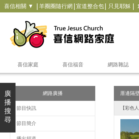
|
|
|
|
喜信相關 ▼
羊圈圈隨行網
宣道整合包
只見耶穌
喜信家庭
喜信福音
網路雜誌
廣
網路廣播
厝邊隔
播
【彩色人
節目快訊
搜
尋
節目簡介
播出頻道