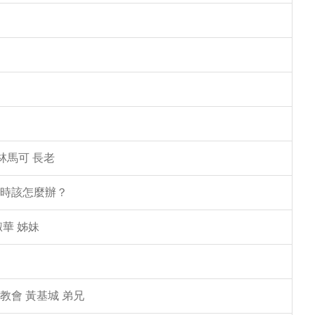
林馬可 長老
塌時該怎麼辦？
華 姊妹
教會 黃基城 弟兄