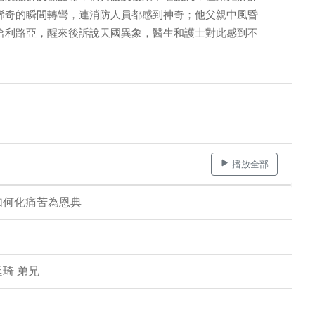
稀奇的瞬間轉彎，連消防人員都感到神奇；他父親中風昏
哈利路亞，醒來後訴說天國異象，醫生和護士對此感到不
播放全部
如何化痛苦為恩典
琦 弟兄