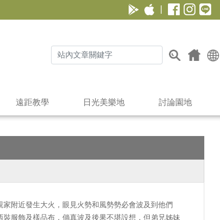
|
遠距教學
日光美樂地
討論園地
親家附近發生大火，眼見火勢和風勢勢必會波及到他們
西裝服飾及樣品布，倘真波及後果不堪設想，但弟兄姊妹