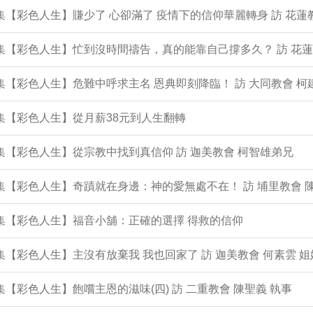
2集【彩色人生】賺少了 心卻滿了 疫情下的信仰華麗轉身 訪 花蓮
1集【彩色人生】忙到沒時間禱告，真的能靠自己撐多久？ 訪 花蓮
0集【彩色人生】危難中呼求主名 恩典即刻降臨！ 訪 大同教會 柯
9集【彩色人生】從月薪38元到人生翻轉
8集【彩色人生】從宗教中找到真信仰 訪 迦美教會 柯智雄弟兄
7集【彩色人生】奇蹟就在身邊：神的愛無處不在！ 訪 埔里教會 
6集【彩色人生】福音小舖：正確的選擇 得救的信仰
5集【彩色人生】主沒有放棄我 我也回家了 訪 迦美教會 何素雲 姐
4集【彩色人生】飽嚐主恩的滋味(四) 訪 二重教會 陳聖義 執事