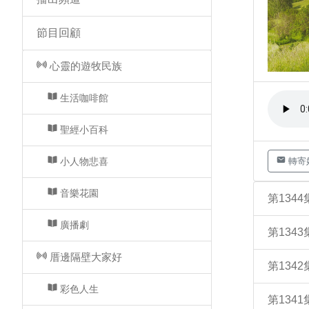
節目回顧
心靈的遊牧民族
生活咖啡館
聖經小百科
小人物悲喜
轉寄
音樂花園
第134
廣播劇
第134
厝邊隔壁大家好
第134
彩色人生
第134