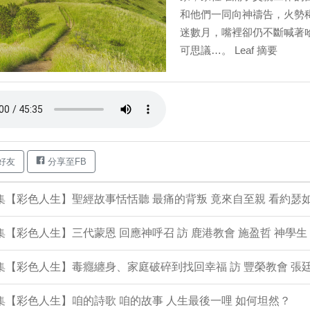
和他們一同向神禱告，火勢
迷數月，嘴裡卻仍不斷喊著
可思議…。 Leaf 摘要
好友
分享至FB
4集【彩色人生】聖經故事恬恬聽 最痛的背叛 竟來自至親 看約瑟
3集【彩色人生】三代蒙恩 回應神呼召 訪 鹿港教會 施盈哲 神學生
2集【彩色人生】毒癮纏身、家庭破碎到找回幸福 訪 豐榮教會 張廷
1集【彩色人生】咱的詩歌 咱的故事 人生最後一哩 如何坦然？