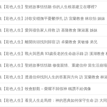
1集【彩色人生】聖經故事恬恬聽 你的人生根基建立在哪裡?
0集【彩色人生】詩歌安穩撫平憂鬱掙扎 訪 宜蘭教會 林欣怡 姊妹
9集【彩色人生】愛與禱告家人得救 訪 基隆教會 陳淑蕙 姊妹
8集【彩色人生】離開街頭找到歸宿 訪 卓蘭教會 黃敏修 弟兄
7集【彩色人生】戰火與恩典 93歲長老的生命啟示錄 訪 溪湖教會 
6集【彩色人生】聖經故事恬恬聽 修復親情、重建信仰 當生活崩
5集【彩色人生】透過信仰找到人生的答案與方向 訪 宜蘭教會 林淑
4集【彩色人生】牧會默觀 – 榮耀不歸假神 稱讚不給偶像
3集【彩色人生】看見人生走馬燈：神的恩典如何保守生命 訪 大同