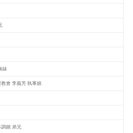
兄
姊妹
教會 李義芳 執事娘
林調鑌 弟兄