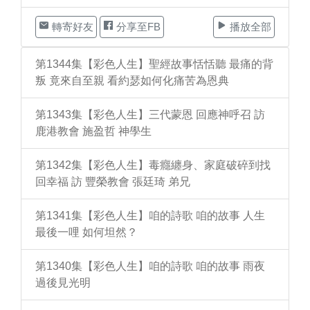
轉寄好友
分享至FB
播放全部
第1344集【彩色人生】聖經故事恬恬聽 最痛的背
叛 竟來自至親 看約瑟如何化痛苦為恩典
第1343集【彩色人生】三代蒙恩 回應神呼召 訪
鹿港教會 施盈哲 神學生
第1342集【彩色人生】毒癮纏身、家庭破碎到找
回幸福 訪 豐榮教會 張廷琦 弟兄
第1341集【彩色人生】咱的詩歌 咱的故事 人生
最後一哩 如何坦然？
第1340集【彩色人生】咱的詩歌 咱的故事 雨夜
過後見光明