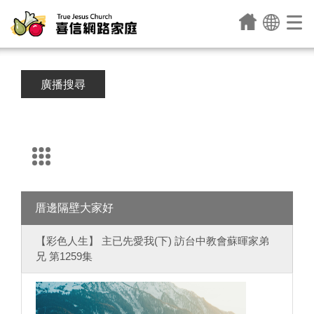
廣播搜尋
厝邊隔壁大家好
【彩色人生】 主已先愛我(下) 訪台中教會蘇暉家弟
兄 第1259集