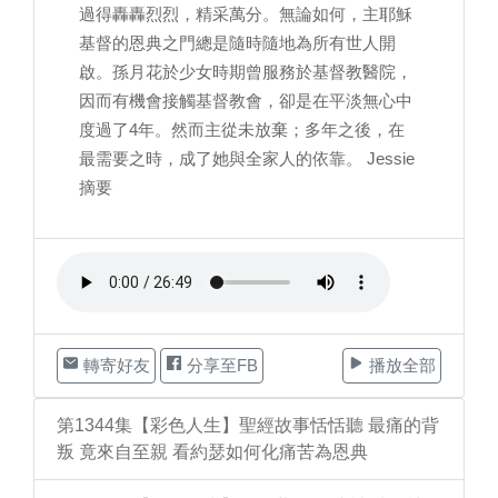
過得轟轟烈烈，精采萬分。無論如何，主耶穌
基督的恩典之門總是隨時隨地為所有世人開
啟。孫月花於少女時期曾服務於基督教醫院，
因而有機會接觸基督教會，卻是在平淡無心中
度過了4年。然而主從未放棄；多年之後，在
最需要之時，成了她與全家人的依靠。 Jessie
摘要
轉寄好友
分享至FB
播放全部
第1344集【彩色人生】聖經故事恬恬聽 最痛的背
叛 竟來自至親 看約瑟如何化痛苦為恩典