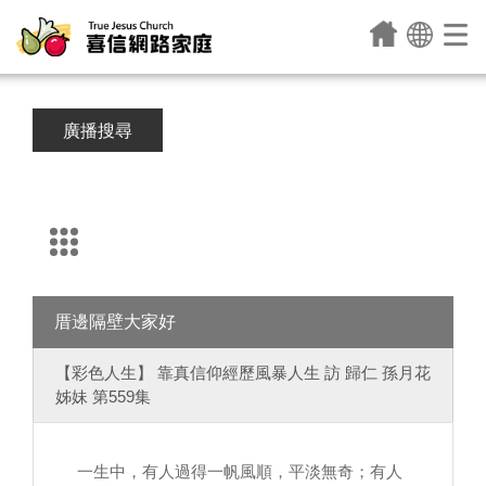
廣播搜尋
厝邊隔壁大家好
【彩色人生】 靠真信仰經歷風暴人生 訪 歸仁 孫月花
姊妹 第559集
一生中，有人過得一帆風順，平淡無奇；有人