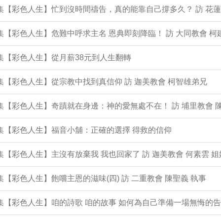
1集【彩色人生】忙到沒時間禱告，真的能靠自己撐多久？ 訪 花蓮
0集【彩色人生】危難中呼求主名 恩典即刻降臨！ 訪 大同教會 柯
9集【彩色人生】從月薪38元到人生翻轉
8集【彩色人生】從宗教中找到真信仰 訪 迦美教會 柯智雄弟兄
7集【彩色人生】奇蹟就在身邊：神的愛無處不在！ 訪 埔里教會 
6集【彩色人生】福音小舖：正確的選擇 得救的信仰
5集【彩色人生】主沒有放棄我 我也回家了 訪 迦美教會 何素雲 姐
4集【彩色人生】飽嚐主恩的滋味(四) 訪 二重教會 陳聖義 執事
3集【彩色人生】咱的詩歌 咱的故事 如何為自己準備一場無悔的