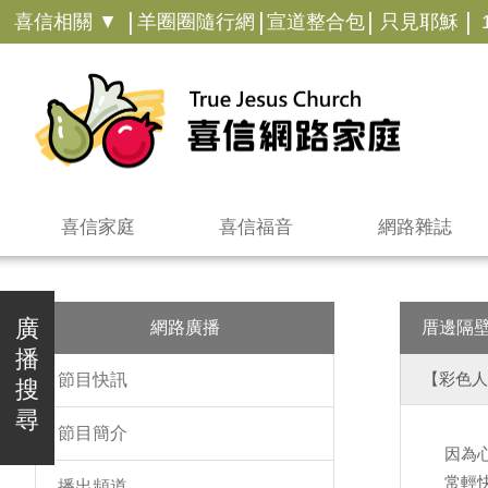
|
|
|
|
喜信相關 ▼
羊圈圈隨行網
宣道整合包
只見耶穌
喜信家庭
喜信福音
網路雜誌
廣
網路廣播
厝邊隔
播
【彩色人
節目快訊
搜
尋
節目簡介
因為
常輕
播出頻道