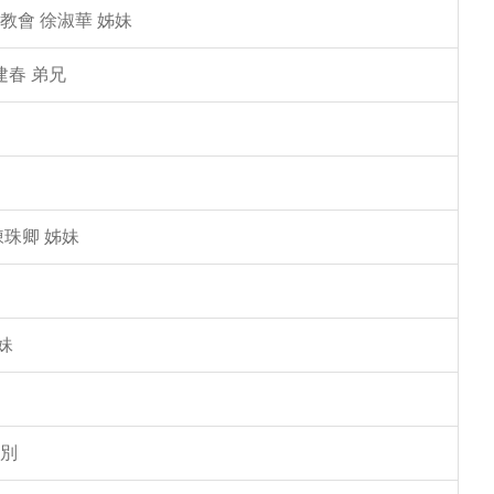
教會 徐淑華 姊妹
建春 弟兄
陳珠卿 姊妹
妹
告別