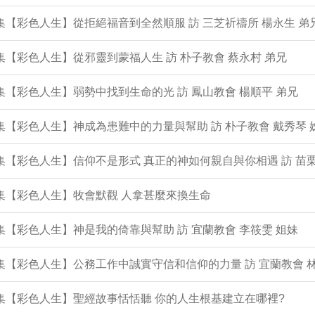
9集【彩色人生】從拒絕福音到全然順服 訪 三芝祈禱所 楊永生 弟
8集【彩色人生】從邪靈到蒙福人生 訪 朴子教會 蔡永村 弟兄
7集【彩色人生】弱勢中找到生命的光 訪 鳳山教會 楊順平 弟兄
6集【彩色人生】神成為患難中的力量與幫助 訪 朴子教會 戴秀琴 
5集【彩色人生】信仰不是形式 真正的神如何親自與你相遇 訪 苗栗
4集【彩色人生】牧會默觀 人拿甚麼來換生命
3集【彩色人生】神是我的倚靠與幫助 訪 宜蘭教會 李筱雯 姐妹
2集【彩色人生】公務工作中誠實守信和信仰的力量 訪 宜蘭教會 
1集【彩色人生】聖經故事恬恬聽 你的人生根基建立在哪裡?