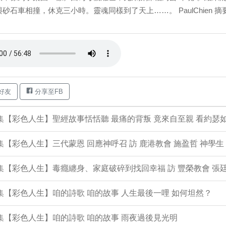
砂石車相撞，休克三小時。靈魂同樣到了天上……。 PaulChien 摘
好友
分享至FB
4集【彩色人生】聖經故事恬恬聽 最痛的背叛 竟來自至親 看約瑟
3集【彩色人生】三代蒙恩 回應神呼召 訪 鹿港教會 施盈哲 神學生
2集【彩色人生】毒癮纏身、家庭破碎到找回幸福 訪 豐榮教會 張廷
1集【彩色人生】咱的詩歌 咱的故事 人生最後一哩 如何坦然？
0集【彩色人生】咱的詩歌 咱的故事 雨夜過後見光明