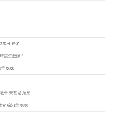
林馬可 長老
塌時該怎麼辦？
華 姊妹
教會 黃基城 弟兄
教會 徐淑華 姊妹