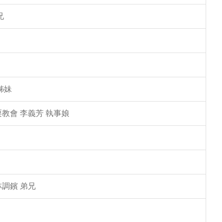
兄
姊妹
教會 李義芳 執事娘
林調鑌 弟兄