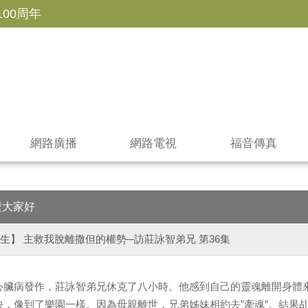
100周年
網路廣播
網路電視
福音傳真
壁大家好
生】 主救我脫離撒但的權勢─訪莊詠智弟兄 第36集
心臟病發作，莊詠智弟兄休克了八小時。他感到自己的靈魂離開身體
快，像到了樂園一樣。因為母親離世，兄弟姊妹相約去”牽魂”。結果