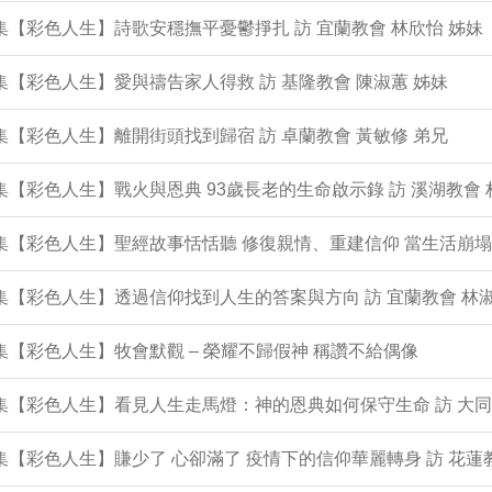
0集【彩色人生】詩歌安穩撫平憂鬱掙扎 訪 宜蘭教會 林欣怡 姊妹
9集【彩色人生】愛與禱告家人得救 訪 基隆教會 陳淑蕙 姊妹
8集【彩色人生】離開街頭找到歸宿 訪 卓蘭教會 黃敏修 弟兄
7集【彩色人生】戰火與恩典 93歲長老的生命啟示錄 訪 溪湖教會 
6集【彩色人生】聖經故事恬恬聽 修復親情、重建信仰 當生活崩
5集【彩色人生】透過信仰找到人生的答案與方向 訪 宜蘭教會 林淑
4集【彩色人生】牧會默觀 – 榮耀不歸假神 稱讚不給偶像
3集【彩色人生】看見人生走馬燈：神的恩典如何保守生命 訪 大同
2集【彩色人生】賺少了 心卻滿了 疫情下的信仰華麗轉身 訪 花蓮