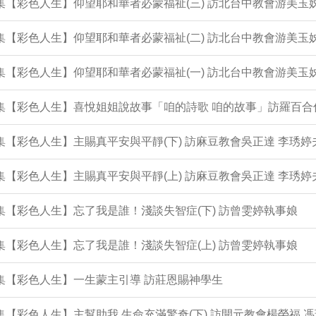
3集【彩色人生】仰望耶和華者必蒙福祉(三) 訪北台中教會游美玉
2集【彩色人生】仰望耶和華者必蒙福祉(二) 訪北台中教會游美玉
1集【彩色人生】仰望耶和華者必蒙福祉(一) 訪北台中教會游美玉
0集【彩色人生】喜悅姐姐說故事「咱的詩歌 咱的故事」訪羅百合
9集【彩色人生】主賜真平安與平靜(下) 訪麻豆教會吳正達 李琇婷
8集【彩色人生】主賜真平安與平靜(上) 訪麻豆教會吳正達 李琇婷
7集【彩色人生】忘了我是誰！淺談失智症(下) 訪曾雯婷執事娘
6集【彩色人生】忘了我是誰！淺談失智症(上) 訪曾雯婷執事娘
5集【彩色人生】一生蒙主引導 訪莊恩賜神學生
4集【彩色人生】主幫助我 生命充滿驚奇(下) 訪開元教會楊榮福 