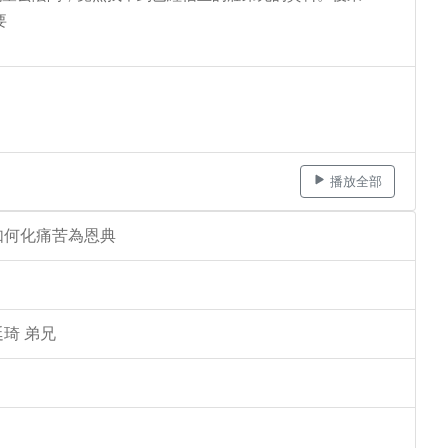
要
播放全部
如何化痛苦為恩典
琦 弟兄