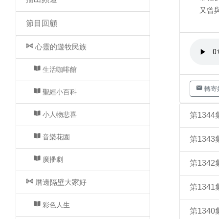
又曾與
節目回顧
心靈的遊牧民族
生活咖啡館
轉寄
聖經小百科
小人物悲喜
第134
音樂花園
第134
廣播劇
第134
厝邊隔壁大家好
第134
彩色人生
第134