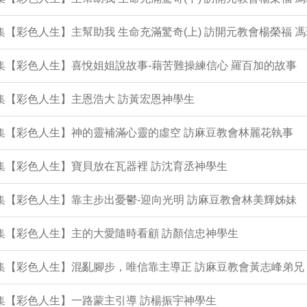
3集【彩色人生】主幫助我 生命充滿驚奇(上) 訪開元教會楊榮福 
2集【彩色人生】喜悅姐姐說故事-藉苦難操練信心 羅百加的故事
1集【彩色人生】主恩浩大 訪黃宏恩神學生
0集【彩色人生】神的靈補滿心靈的虛空 訪麻豆教會林麗花執事
9集【彩色人生】寶貝放在瓦器裡 訪沈育丞神學生
7集【彩色人生】靠主步出憂鬱-迎向光明 訪麻豆教會林美輝姊妹
6集【彩色人生】主的大愛隨時看顧 訪顏信忠神學生
5集【彩色人生】混亂腳步，唯信靠主導正 訪麻豆教會黃志峰弟兄
4集【彩色人生】一路蒙主引導 訪楊振宇神學生