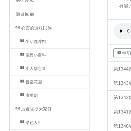
有能力
節目回顧
心靈的遊牧民族
生活咖啡館
轉寄
聖經小百科
小人物悲喜
第134
音樂花園
第134
廣播劇
第134
厝邊隔壁大家好
第134
彩色人生
第134