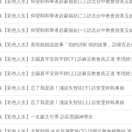
3集【彩色人生】仰望耶和華者必蒙福祉(三) 訪北台中教會游美玉
2集【彩色人生】仰望耶和華者必蒙福祉(二) 訪北台中教會游美玉
1集【彩色人生】仰望耶和華者必蒙福祉(一) 訪北台中教會游美玉
0集【彩色人生】喜悅姐姐說故事「咱的詩歌 咱的故事」訪羅百合
9集【彩色人生】主賜真平安與平靜(下) 訪麻豆教會吳正達 李琇婷
8集【彩色人生】主賜真平安與平靜(上) 訪麻豆教會吳正達 李琇婷
7集【彩色人生】忘了我是誰！淺談失智症(下) 訪曾雯婷執事娘
6集【彩色人生】忘了我是誰！淺談失智症(上) 訪曾雯婷執事娘
5集【彩色人生】一生蒙主引導 訪莊恩賜神學生
4集【彩色人生】主幫助我 生命充滿驚奇(下) 訪開元教會楊榮福 