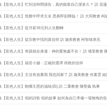
1集【彩色人生】忙到沒時間禱告，真的能靠自己撐多久？ 訪 花蓮
0集【彩色人生】危難中呼求主名 恩典即刻降臨！ 訪 大同教會 柯
9集【彩色人生】從月薪38元到人生翻轉
8集【彩色人生】從宗教中找到真信仰 訪 迦美教會 柯智雄弟兄
7集【彩色人生】奇蹟就在身邊：神的愛無處不在！ 訪 埔里教會 
6集【彩色人生】福音小舖：正確的選擇 得救的信仰
5集【彩色人生】主沒有放棄我 我也回家了 訪 迦美教會 何素雲 姐
4集【彩色人生】飽嚐主恩的滋味(四) 訪 二重教會 陳聖義 執事
3集【彩色人生】咱的詩歌 咱的故事 如何為自己準備一場無悔的