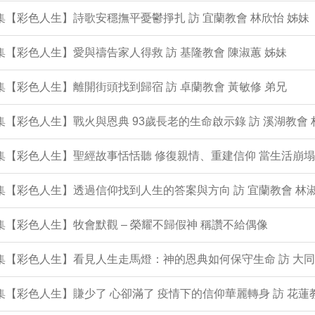
0集【彩色人生】詩歌安穩撫平憂鬱掙扎 訪 宜蘭教會 林欣怡 姊妹
9集【彩色人生】愛與禱告家人得救 訪 基隆教會 陳淑蕙 姊妹
8集【彩色人生】離開街頭找到歸宿 訪 卓蘭教會 黃敏修 弟兄
7集【彩色人生】戰火與恩典 93歲長老的生命啟示錄 訪 溪湖教會 
6集【彩色人生】聖經故事恬恬聽 修復親情、重建信仰 當生活崩
5集【彩色人生】透過信仰找到人生的答案與方向 訪 宜蘭教會 林淑
4集【彩色人生】牧會默觀 – 榮耀不歸假神 稱讚不給偶像
3集【彩色人生】看見人生走馬燈：神的恩典如何保守生命 訪 大同
2集【彩色人生】賺少了 心卻滿了 疫情下的信仰華麗轉身 訪 花蓮