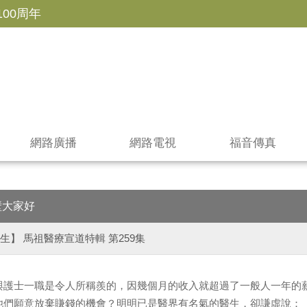
100周年
網路廣播
網路電視
福音傳真
壁大家好
生】 馬祖醫療宣道特輯 第259集
與護士一職是令人所稱羨的，因幾個月的收入就超過了一般人一年的
他們願意放棄賺錢的機會？明明已是醫界有名氣的醫生，卻謙虛說：