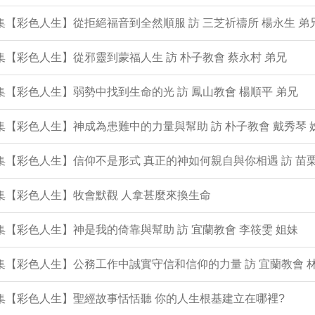
9集【彩色人生】從拒絕福音到全然順服 訪 三芝祈禱所 楊永生 弟
8集【彩色人生】從邪靈到蒙福人生 訪 朴子教會 蔡永村 弟兄
7集【彩色人生】弱勢中找到生命的光 訪 鳳山教會 楊順平 弟兄
6集【彩色人生】神成為患難中的力量與幫助 訪 朴子教會 戴秀琴 
5集【彩色人生】信仰不是形式 真正的神如何親自與你相遇 訪 苗栗
4集【彩色人生】牧會默觀 人拿甚麼來換生命
3集【彩色人生】神是我的倚靠與幫助 訪 宜蘭教會 李筱雯 姐妹
2集【彩色人生】公務工作中誠實守信和信仰的力量 訪 宜蘭教會 
1集【彩色人生】聖經故事恬恬聽 你的人生根基建立在哪裡?