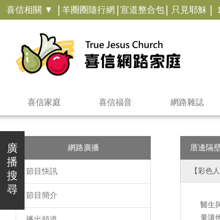
|
|
|
|
喜信相關 ▼
羊圈圈隨行網
宣道整合包
只見耶穌
喜信家庭
喜信福音
網路雜誌
廣
網路廣播
厝邊隔
播
【彩色人
節目快訊
搜
尋
節目簡介
醫生
量讓
播出頻道