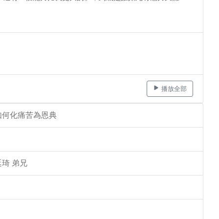
播放全部
如何化痛苦為恩典
琦 弟兄