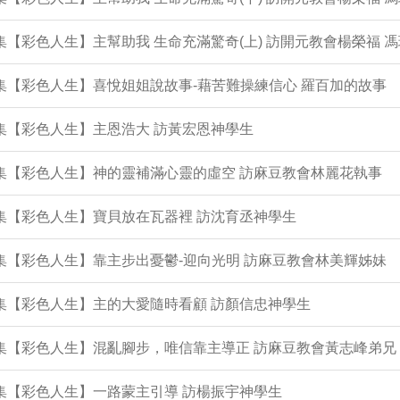
3集【彩色人生】主幫助我 生命充滿驚奇(上) 訪開元教會楊榮福 
2集【彩色人生】喜悅姐姐說故事-藉苦難操練信心 羅百加的故事
1集【彩色人生】主恩浩大 訪黃宏恩神學生
0集【彩色人生】神的靈補滿心靈的虛空 訪麻豆教會林麗花執事
9集【彩色人生】寶貝放在瓦器裡 訪沈育丞神學生
7集【彩色人生】靠主步出憂鬱-迎向光明 訪麻豆教會林美輝姊妹
6集【彩色人生】主的大愛隨時看顧 訪顏信忠神學生
5集【彩色人生】混亂腳步，唯信靠主導正 訪麻豆教會黃志峰弟兄
4集【彩色人生】一路蒙主引導 訪楊振宇神學生