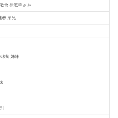
教會 徐淑華 姊妹
建春 弟兄
陳珠卿 姊妹
妹
告別