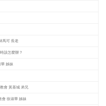
林馬可 長老
塌時該怎麼辦？
華 姊妹
教會 黃基城 弟兄
教會 徐淑華 姊妹