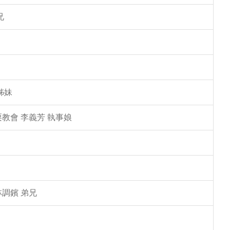
兄
姊妹
教會 李義芳 執事娘
林調鑌 弟兄