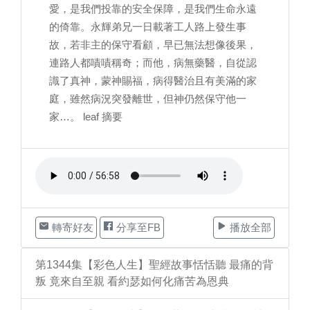
愛，是我們投靠的安全保障，是我們生命永遠
的倚靠。永輝弟兄一日載著工人路上發生事
故，若非主的保守看顧，早已無法想像後果，
連路人都嘖嘖稱奇；而他，病無藥醫，自從認
識了真神，蒙神賜福，病得醫治且有美滿的家
庭，雖然病況突發離世，但神仍然保守他一
家…。 leaf 摘要
轉寄好友
分享至FB
播放全部
第1344集【彩色人生】聖經故事恬恬聽 最痛的背
叛 竟來自至親 看約瑟如何化痛苦為恩典