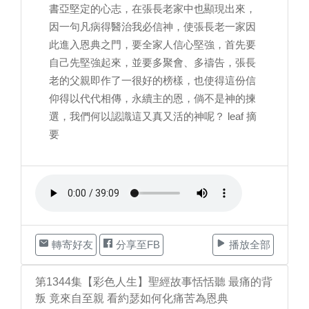
書亞堅定的心志，在張長老家中也顯現出來，
因一句凡病得醫治我必信神，使張長老一家因
此進入恩典之門，要全家人信心堅強，首先要
自己先堅強起來，並要多聚會、多禱告，張長
老的父親即作了一很好的榜樣，也使得這份信
仰得以代代相傳，永續主的恩，倘不是神的揀
選，我們何以認識這又真又活的神呢？ leaf 摘
要
轉寄好友
分享至FB
播放全部
第1344集【彩色人生】聖經故事恬恬聽 最痛的背
叛 竟來自至親 看約瑟如何化痛苦為恩典