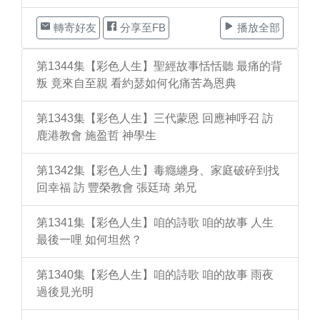
轉寄好友
分享至FB
播放全部
第1344集【彩色人生】聖經故事恬恬聽 最痛的背
叛 竟來自至親 看約瑟如何化痛苦為恩典
第1343集【彩色人生】三代蒙恩 回應神呼召 訪
鹿港教會 施盈哲 神學生
第1342集【彩色人生】毒癮纏身、家庭破碎到找
回幸福 訪 豐榮教會 張廷琦 弟兄
第1341集【彩色人生】咱的詩歌 咱的故事 人生
最後一哩 如何坦然？
第1340集【彩色人生】咱的詩歌 咱的故事 雨夜
過後見光明