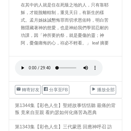
在其中的人就是住在死蔭之地的人，只有靠耶
穌，才能脫離轄制，重見天日，有新生的樣
式。孟月姊妹誠懇悔罪而切求恩佑時，明白苦
難隱藏著神的慈愛，也是神給我們學習忍耐的
功課，因「神所要的祭，就是憂傷的靈；神
阿，憂傷痛悔的心，祢必不輕看。」 leaf 摘要
轉寄好友
分享至FB
播放全部
第1344集【彩色人生】聖經故事恬恬聽 最痛的背
叛 竟來自至親 看約瑟如何化痛苦為恩典
第1343集【彩色人生】三代蒙恩 回應神呼召 訪