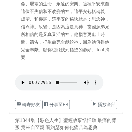
命、屬靈的生命、永遠的安樂。這種平安來自
這位不失信和不改變的神，這平安包括稱義、
成聖、和榮耀，這平安的秘訣就是：思念神，
信靠神。改變，是因為這是真神，當國源弟兄
所相信的是又真又活的神，他願意更獻上時
間、禱告，把生命完全獻給祂，因為祂值得他
完全奉獻。願你也能找到指望的源頭。 leaf 摘
要
轉寄好友
分享至FB
播放全部
第1344集【彩色人生】聖經故事恬恬聽 最痛的背
叛 竟來自至親 看約瑟如何化痛苦為恩典