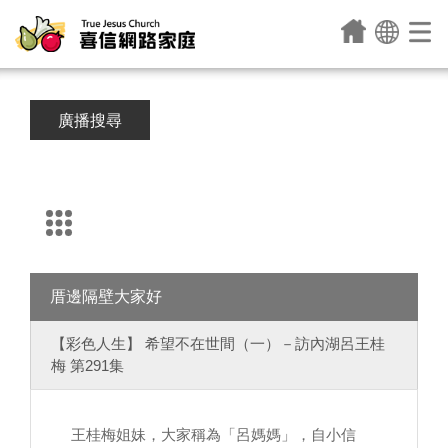
廣播搜尋
厝邊隔壁大家好
【彩色人生】 希望不在世間（一）－訪內湖呂王桂
梅 第291集
王桂梅姐妹，大家稱為「呂媽媽」，自小信