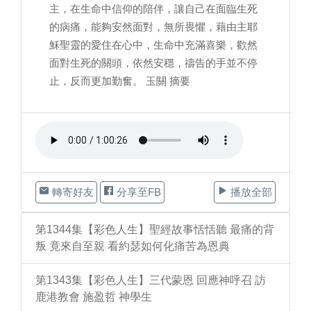
主，在生命中信仰的陪伴，讓自己在面臨生死
的病痛，能夠安然面對，無所畏懼，藉由主耶
穌聖靈的愛住在心中，生命中充滿喜樂，歡然
面對生死的關頭，依然安穩，禱告的手並不停
止，反而更加勤奮。 玉關 摘要
轉寄好友
分享至FB
播放全部
第1344集【彩色人生】聖經故事恬恬聽 最痛的背
叛 竟來自至親 看約瑟如何化痛苦為恩典
第1343集【彩色人生】三代蒙恩 回應神呼召 訪
鹿港教會 施盈哲 神學生