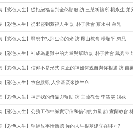
9集【彩色人生】從拒絕福音到全然順服 訪 三芝祈禱所 楊永生 弟
8集【彩色人生】從邪靈到蒙福人生 訪 朴子教會 蔡永村 弟兄
7集【彩色人生】弱勢中找到生命的光 訪 鳳山教會 楊順平 弟兄
6集【彩色人生】神成為患難中的力量與幫助 訪 朴子教會 戴秀琴 
5集【彩色人生】信仰不是形式 真正的神如何親自與你相遇 訪 苗栗
4集【彩色人生】牧會默觀 人拿甚麼來換生命
3集【彩色人生】神是我的倚靠與幫助 訪 宜蘭教會 李筱雯 姐妹
2集【彩色人生】公務工作中誠實守信和信仰的力量 訪 宜蘭教會 
1集【彩色人生】聖經故事恬恬聽 你的人生根基建立在哪裡?