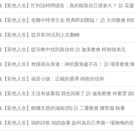
1集【彩色人生】忙到沒時間禱告，真的能靠自己撐多久？ 訪 花蓮
0集【彩色人生】危難中呼求主名 恩典即刻降臨！ 訪 大同教會 柯
9集【彩色人生】從月薪38元到人生翻轉
8集【彩色人生】從宗教中找到真信仰 訪 迦美教會 柯智雄弟兄
7集【彩色人生】奇蹟就在身邊：神的愛無處不在！ 訪 埔里教會 
6集【彩色人生】福音小舖：正確的選擇 得救的信仰
5集【彩色人生】主沒有放棄我 我也回家了 訪 迦美教會 何素雲 姐
4集【彩色人生】飽嚐主恩的滋味(四) 訪 二重教會 陳聖義 執事
3集【彩色人生】咱的詩歌 咱的故事 如何為自己準備一場無悔的