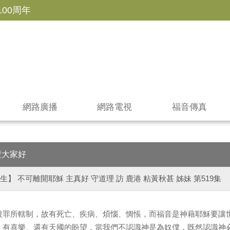
100周年
網路廣播
網路電視
福音傳真
壁大家好
生】 不可離開耶穌 主真好 守道理 訪 鹿港 粘黃秋甚 姊妹 第519集
被罪所轄制，故有死亡、疾病、煩惱、惆悵，而福音是神藉耶穌要讓
、有喜樂、還有天國的盼望，當我們不認識神是為奴僕，既然認識神