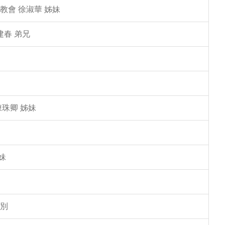
教會 徐淑華 姊妹
建春 弟兄
陳珠卿 姊妹
妹
告別