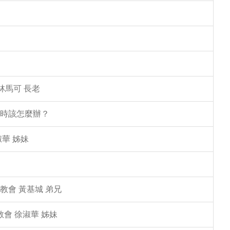
林馬可 長老
塌時該怎麼辦？
華 姊妹
教會 黃基城 弟兄
教會 徐淑華 姊妹