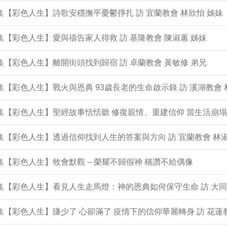
0集【彩色人生】詩歌安穩撫平憂鬱掙扎 訪 宜蘭教會 林欣怡 姊妹
9集【彩色人生】愛與禱告家人得救 訪 基隆教會 陳淑蕙 姊妹
8集【彩色人生】離開街頭找到歸宿 訪 卓蘭教會 黃敏修 弟兄
7集【彩色人生】戰火與恩典 93歲長老的生命啟示錄 訪 溪湖教會 
6集【彩色人生】聖經故事恬恬聽 修復親情、重建信仰 當生活崩
5集【彩色人生】透過信仰找到人生的答案與方向 訪 宜蘭教會 林淑
4集【彩色人生】牧會默觀 – 榮耀不歸假神 稱讚不給偶像
3集【彩色人生】看見人生走馬燈：神的恩典如何保守生命 訪 大同
2集【彩色人生】賺少了 心卻滿了 疫情下的信仰華麗轉身 訪 花蓮