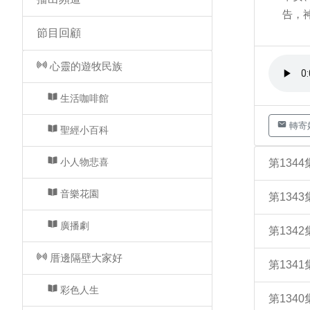
告，
節目回顧
心靈的遊牧民族
生活咖啡館
轉寄
聖經小百科
小人物悲喜
第134
音樂花園
第134
廣播劇
第134
厝邊隔壁大家好
第134
彩色人生
第134