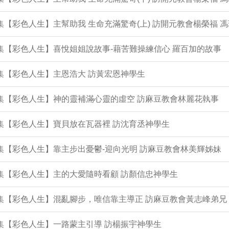
3集【彩色人生】主幫助我 生命充滿驚奇(上) 訪開元教會楊榮福 
2集【彩色人生】喜悅姐姐說故事-藉苦難操練信心 羅百加的故事
1集【彩色人生】主恩浩大 訪黃宏恩神學生
0集【彩色人生】神的靈補滿心靈的虛空 訪麻豆教會林麗花執事
9集【彩色人生】寶貝放在瓦器裡 訪沈育丞神學生
7集【彩色人生】靠主步出憂鬱-迎向光明 訪麻豆教會林美輝姊妹
6集【彩色人生】主的大愛隨時看顧 訪顏信忠神學生
5集【彩色人生】混亂腳步，唯信靠主導正 訪麻豆教會黃志峰弟兄
4集【彩色人生】一路蒙主引導 訪楊振宇神學生