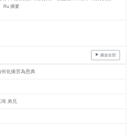
Ru 摘要
播放全部
如何化痛苦為恩典
琦 弟兄