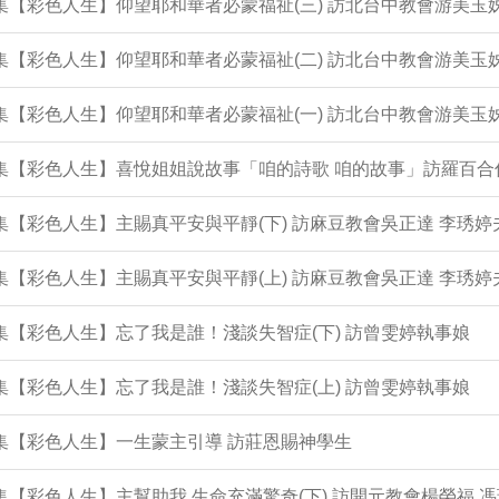
3集【彩色人生】仰望耶和華者必蒙福祉(三) 訪北台中教會游美玉
2集【彩色人生】仰望耶和華者必蒙福祉(二) 訪北台中教會游美玉
1集【彩色人生】仰望耶和華者必蒙福祉(一) 訪北台中教會游美玉
0集【彩色人生】喜悅姐姐說故事「咱的詩歌 咱的故事」訪羅百合
9集【彩色人生】主賜真平安與平靜(下) 訪麻豆教會吳正達 李琇婷
8集【彩色人生】主賜真平安與平靜(上) 訪麻豆教會吳正達 李琇婷
7集【彩色人生】忘了我是誰！淺談失智症(下) 訪曾雯婷執事娘
6集【彩色人生】忘了我是誰！淺談失智症(上) 訪曾雯婷執事娘
5集【彩色人生】一生蒙主引導 訪莊恩賜神學生
4集【彩色人生】主幫助我 生命充滿驚奇(下) 訪開元教會楊榮福 