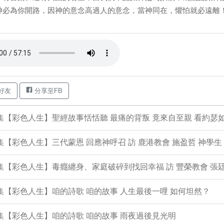
神必為你開路，因神的意念高過人的意念，當神同在，懼怕就必遠離！ 
好友
分享至FB
4集【彩色人生】聖經故事恬恬聽 最痛的背叛 竟來自至親 看約瑟
3集【彩色人生】三代蒙恩 回應神呼召 訪 鹿港教會 施盈哲 神學生
2集【彩色人生】毒癮纏身、家庭破碎到找回幸福 訪 豐榮教會 張廷
1集【彩色人生】咱的詩歌 咱的故事 人生最後一哩 如何坦然？
0集【彩色人生】咱的詩歌 咱的故事 雨夜過後見光明