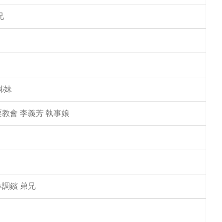
兄
姊妹
教會 李義芳 執事娘
林調鑌 弟兄