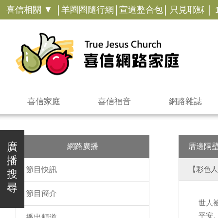
|
|
|
|
喜信相關 ▼
羊圈圈隨行網
宣道整合包
只見耶穌
喜信家庭
喜信福音
網路雜誌
廣
網路廣播
厝邊隔
播
【彩色人
節目快訊
搜
尋
節目簡介
世人
平安
播出頻道