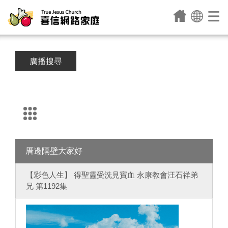
廣播搜尋
厝邊隔壁大家好
【彩色人生】 得聖靈受洗見寶血 永康教會汪石祥弟
兄 第1192集