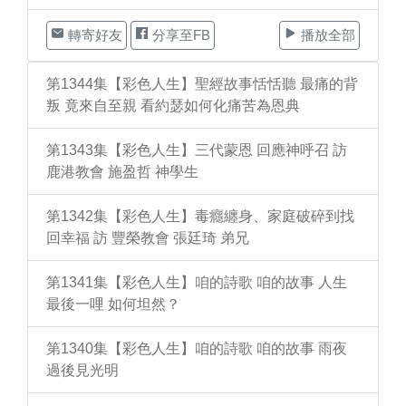
轉寄好友
分享至FB
播放全部
第1344集【彩色人生】聖經故事恬恬聽 最痛的背
叛 竟來自至親 看約瑟如何化痛苦為恩典
第1343集【彩色人生】三代蒙恩 回應神呼召 訪
鹿港教會 施盈哲 神學生
第1342集【彩色人生】毒癮纏身、家庭破碎到找
回幸福 訪 豐榮教會 張廷琦 弟兄
第1341集【彩色人生】咱的詩歌 咱的故事 人生
最後一哩 如何坦然？
第1340集【彩色人生】咱的詩歌 咱的故事 雨夜
過後見光明