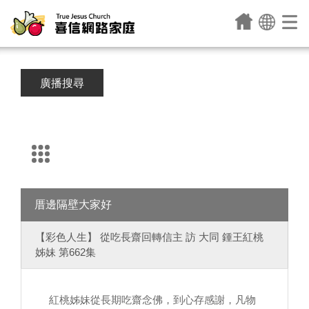
廣播搜尋
厝邊隔壁大家好
【彩色人生】 從吃長齋回轉信主 訪 大同 鍾王紅桃
姊妹 第662集
紅桃姊妹從長期吃齋念佛，到心存感謝，凡物