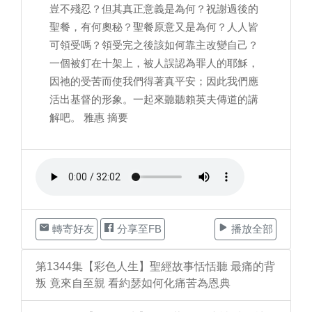
豈不殘忍？但其真正意義是為何？祝謝過後的
聖餐，有何奧秘？聖餐原意又是為何？人人皆
可領受嗎？領受完之後該如何靠主改變自己？
一個被釘在十架上，被人誤認為罪人的耶穌，
因祂的受苦而使我們得著真平安；因此我們應
活出基督的形象。一起來聽聽賴英夫傳道的講
解吧。 雅惠 摘要
轉寄好友
分享至FB
播放全部
第1344集【彩色人生】聖經故事恬恬聽 最痛的背
叛 竟來自至親 看約瑟如何化痛苦為恩典