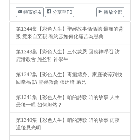
轉寄好友
分享至FB
播放全部
第1344集【彩色人生】聖經故事恬恬聽 最痛的背
叛 竟來自至親 看約瑟如何化痛苦為恩典
第1343集【彩色人生】三代蒙恩 回應神呼召 訪
鹿港教會 施盈哲 神學生
第1342集【彩色人生】毒癮纏身、家庭破碎到找
回幸福 訪 豐榮教會 張廷琦 弟兄
第1341集【彩色人生】咱的詩歌 咱的故事 人生
最後一哩 如何坦然？
第1340集【彩色人生】咱的詩歌 咱的故事 雨夜
過後見光明