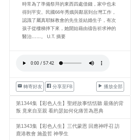
時常為了準備祭拜的東西四處借錢，家中也未
得到平安。民國66年秀娥與鄰居到台灣工作，
認識了屬真耶穌教會的先生並結婚生子，有次
孩子從樓梯摔下來，她開始藉由禱告祈求神的
醫治……。 U.T. 摘要
轉寄好友
分享至FB
播放全部
第1344集【彩色人生】聖經故事恬恬聽 最痛的背
叛 竟來自至親 看約瑟如何化痛苦為恩典
第1343集【彩色人生】三代蒙恩 回應神呼召 訪
鹿港教會 施盈哲 神學生