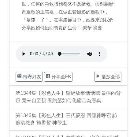
世，任何的急救措施都來不及搶救。而對顯影
劑過敏的玉雪姐，在做血管攝影的過程中，
「暴斃」了！。在本集節目中，她要來跟我們
分享她如何撿回寶貴的生命！ 秉華 摘要
轉寄好友
分享至FB
播放全部
第1344集【彩色人生】聖經故事恬恬聽 最痛的背
叛 竟來自至親 看約瑟如何化痛苦為恩典
第1343集【彩色人生】三代蒙恩 回應神呼召 訪
鹿港教會 施盈哲 神學生