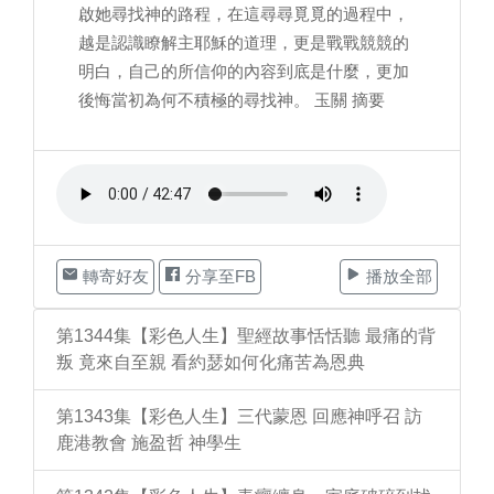
啟她尋找神的路程，在這尋尋覓覓的過程中，
越是認識瞭解主耶穌的道理，更是戰戰競競的
明白，自己的所信仰的內容到底是什麼，更加
後悔當初為何不積極的尋找神。 玉關 摘要
轉寄好友
分享至FB
播放全部
第1344集【彩色人生】聖經故事恬恬聽 最痛的背
叛 竟來自至親 看約瑟如何化痛苦為恩典
第1343集【彩色人生】三代蒙恩 回應神呼召 訪
鹿港教會 施盈哲 神學生