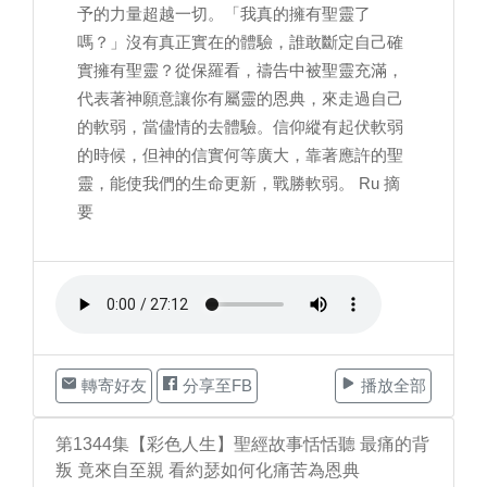
予的力量超越一切。「我真的擁有聖靈了
嗎？」沒有真正實在的體驗，誰敢斷定自己確
實擁有聖靈？從保羅看，禱告中被聖靈充滿，
代表著神願意讓你有屬靈的恩典，來走過自己
的軟弱，當儘情的去體驗。信仰縱有起伏軟弱
的時候，但神的信實何等廣大，靠著應許的聖
靈，能使我們的生命更新，戰勝軟弱。 Ru 摘
要
轉寄好友
分享至FB
播放全部
第1344集【彩色人生】聖經故事恬恬聽 最痛的背
叛 竟來自至親 看約瑟如何化痛苦為恩典