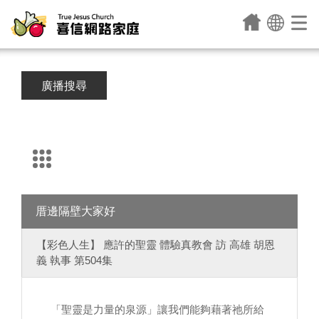
廣播搜尋
厝邊隔壁大家好
【彩色人生】 應許的聖靈 體驗真教會 訪 高雄 胡恩
義 執事 第504集
「聖靈是力量的泉源」讓我們能夠藉著祂所給