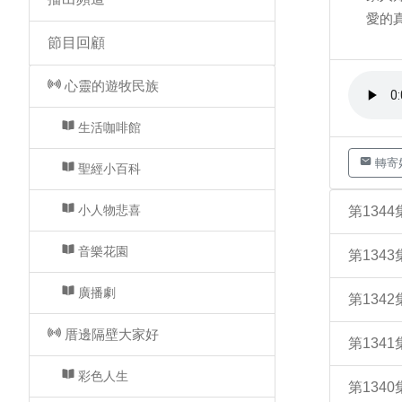
愛的
節目回顧
心靈的遊牧民族
生活咖啡館
轉寄
聖經小百科
小人物悲喜
第134
音樂花園
第134
廣播劇
第134
厝邊隔壁大家好
第134
彩色人生
第134