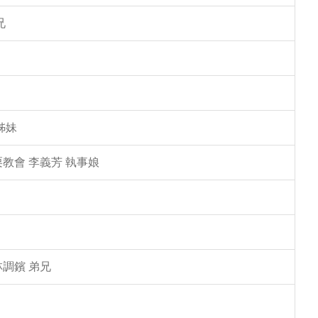
兄
姊妹
教會 李義芳 執事娘
林調鑌 弟兄