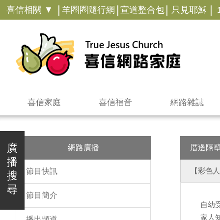
|
|
|
|
喜信相關 ▼
羊圈圈隨行網
宣道整合包
只見耶穌
喜信家庭
喜信福音
網路雜誌
廣
網路廣播
厝邊隔
播
【彩色人
節目快訊
搜
尋
節目簡介
自幼
家人
播出頻道