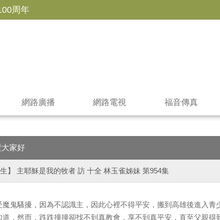
100周年
網路廣播
網路電視
福音傳真
壁大家好
生】 主耶穌是我的牧者 訪 十全 林玉雀姊妹 第954集
受魔鬼騷擾，因為不認識主，因此心裡不得平安，搬到高雄後進入青
知道，然而，跌跌撞撞卻找不到真教會，享不到真平安，直至父親得