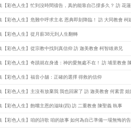
1集【彩色人生】忙到沒時間禱告，真的能靠自己撐多久？ 訪 花蓮
0集【彩色人生】危難中呼求主名 恩典即刻降臨！ 訪 大同教會 柯
9集【彩色人生】從月薪38元到人生翻轉
8集【彩色人生】從宗教中找到真信仰 訪 迦美教會 柯智雄弟兄
7集【彩色人生】奇蹟就在身邊：神的愛無處不在！ 訪 埔里教會 
6集【彩色人生】福音小舖：正確的選擇 得救的信仰
5集【彩色人生】主沒有放棄我 我也回家了 訪 迦美教會 何素雲 姐
4集【彩色人生】飽嚐主恩的滋味(四) 訪 二重教會 陳聖義 執事
3集【彩色人生】咱的詩歌 咱的故事 如何為自己準備一場無悔的