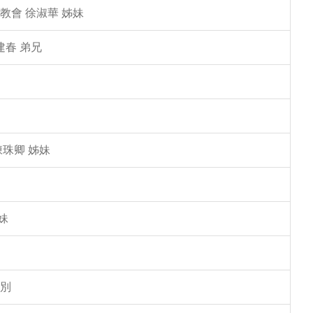
教會 徐淑華 姊妹
建春 弟兄
陳珠卿 姊妹
妹
告別