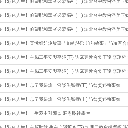
3集【彩色人生】仰望耶和華者必蒙福祉(三) 訪北台中教會游美玉
2集【彩色人生】仰望耶和華者必蒙福祉(二) 訪北台中教會游美玉
1集【彩色人生】仰望耶和華者必蒙福祉(一) 訪北台中教會游美玉
0集【彩色人生】喜悅姐姐說故事「咱的詩歌 咱的故事」訪羅百合
9集【彩色人生】主賜真平安與平靜(下) 訪麻豆教會吳正達 李琇婷
8集【彩色人生】主賜真平安與平靜(上) 訪麻豆教會吳正達 李琇婷
7集【彩色人生】忘了我是誰！淺談失智症(下) 訪曾雯婷執事娘
6集【彩色人生】忘了我是誰！淺談失智症(上) 訪曾雯婷執事娘
5集【彩色人生】一生蒙主引導 訪莊恩賜神學生
4集【彩色人生】主幫助我 生命充滿驚奇(下) 訪開元教會楊榮福 