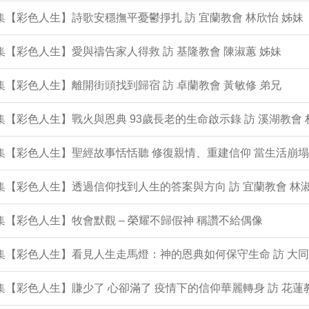
0集【彩色人生】詩歌安穩撫平憂鬱掙扎 訪 宜蘭教會 林欣怡 姊妹
9集【彩色人生】愛與禱告家人得救 訪 基隆教會 陳淑蕙 姊妹
8集【彩色人生】離開街頭找到歸宿 訪 卓蘭教會 黃敏修 弟兄
7集【彩色人生】戰火與恩典 93歲長老的生命啟示錄 訪 溪湖教會 
6集【彩色人生】聖經故事恬恬聽 修復親情、重建信仰 當生活崩
5集【彩色人生】透過信仰找到人生的答案與方向 訪 宜蘭教會 林淑
4集【彩色人生】牧會默觀 – 榮耀不歸假神 稱讚不給偶像
3集【彩色人生】看見人生走馬燈：神的恩典如何保守生命 訪 大同
2集【彩色人生】賺少了 心卻滿了 疫情下的信仰華麗轉身 訪 花蓮