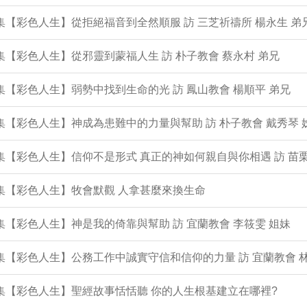
9集【彩色人生】從拒絕福音到全然順服 訪 三芝祈禱所 楊永生 弟
8集【彩色人生】從邪靈到蒙福人生 訪 朴子教會 蔡永村 弟兄
7集【彩色人生】弱勢中找到生命的光 訪 鳳山教會 楊順平 弟兄
6集【彩色人生】神成為患難中的力量與幫助 訪 朴子教會 戴秀琴 
5集【彩色人生】信仰不是形式 真正的神如何親自與你相遇 訪 苗栗
4集【彩色人生】牧會默觀 人拿甚麼來換生命
3集【彩色人生】神是我的倚靠與幫助 訪 宜蘭教會 李筱雯 姐妹
2集【彩色人生】公務工作中誠實守信和信仰的力量 訪 宜蘭教會 
1集【彩色人生】聖經故事恬恬聽 你的人生根基建立在哪裡?