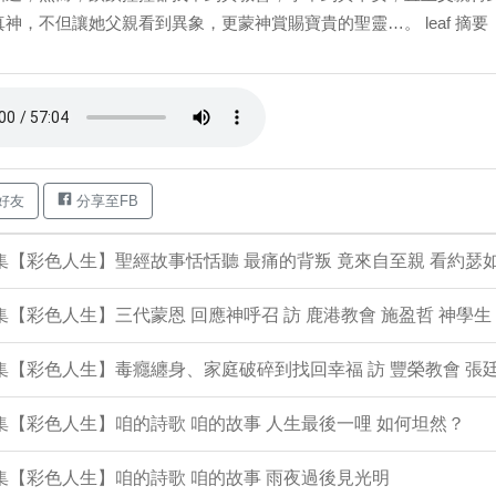
真神，不但讓她父親看到異象，更蒙神賞賜寶貴的聖靈…。 leaf 摘要
好友
分享至FB
4集【彩色人生】聖經故事恬恬聽 最痛的背叛 竟來自至親 看約瑟
3集【彩色人生】三代蒙恩 回應神呼召 訪 鹿港教會 施盈哲 神學生
2集【彩色人生】毒癮纏身、家庭破碎到找回幸福 訪 豐榮教會 張廷
1集【彩色人生】咱的詩歌 咱的故事 人生最後一哩 如何坦然？
0集【彩色人生】咱的詩歌 咱的故事 雨夜過後見光明