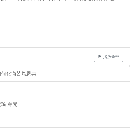
播放全部
如何化痛苦為恩典
琦 弟兄