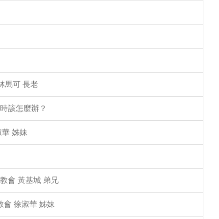
林馬可 長老
塌時該怎麼辦？
華 姊妹
教會 黃基城 弟兄
教會 徐淑華 姊妹