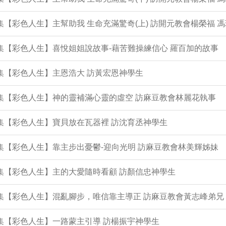
3集【彩色人生】主幫助我 生命充滿驚奇(上) 訪開元教會楊榮福 
2集【彩色人生】喜悅姐姐說故事-藉苦難操練信心 羅百加的故事
1集【彩色人生】主恩浩大 訪黃宏恩神學生
0集【彩色人生】神的靈補滿心靈的虛空 訪麻豆教會林麗花執事
9集【彩色人生】寶貝放在瓦器裡 訪沈育丞神學生
7集【彩色人生】靠主步出憂鬱-迎向光明 訪麻豆教會林美輝姊妹
6集【彩色人生】主的大愛隨時看顧 訪顏信忠神學生
5集【彩色人生】混亂腳步，唯信靠主導正 訪麻豆教會黃志峰弟兄
4集【彩色人生】一路蒙主引導 訪楊振宇神學生