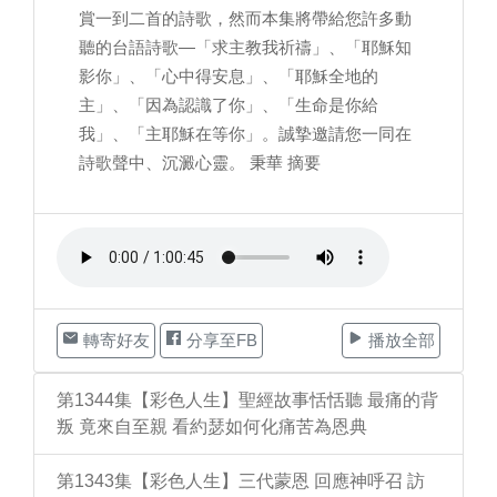
賞一到二首的詩歌，然而本集將帶給您許多動
聽的台語詩歌—「求主教我祈禱」、「耶穌知
影你」、「心中得安息」、「耶穌全地的
主」、「因為認識了你」、「生命是你給
我」、「主耶穌在等你」。誠摯邀請您一同在
詩歌聲中、沉澱心靈。 秉華 摘要
轉寄好友
分享至FB
播放全部
第1344集【彩色人生】聖經故事恬恬聽 最痛的背
叛 竟來自至親 看約瑟如何化痛苦為恩典
第1343集【彩色人生】三代蒙恩 回應神呼召 訪