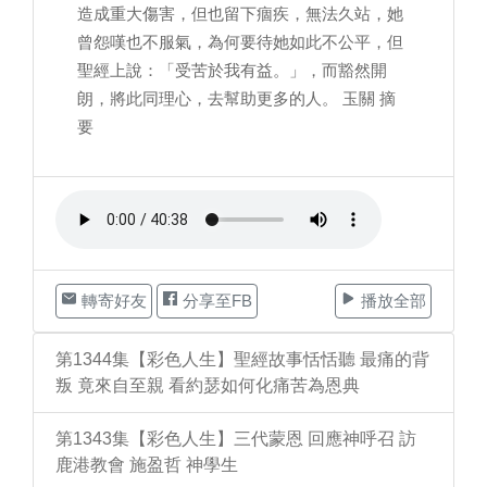
造成重大傷害，但也留下痼疾，無法久站，她
曾怨嘆也不服氣，為何要待她如此不公平，但
聖經上說：「受苦於我有益。」，而豁然開
朗，將此同理心，去幫助更多的人。 玉關 摘
要
轉寄好友
分享至FB
播放全部
第1344集【彩色人生】聖經故事恬恬聽 最痛的背
叛 竟來自至親 看約瑟如何化痛苦為恩典
第1343集【彩色人生】三代蒙恩 回應神呼召 訪
鹿港教會 施盈哲 神學生