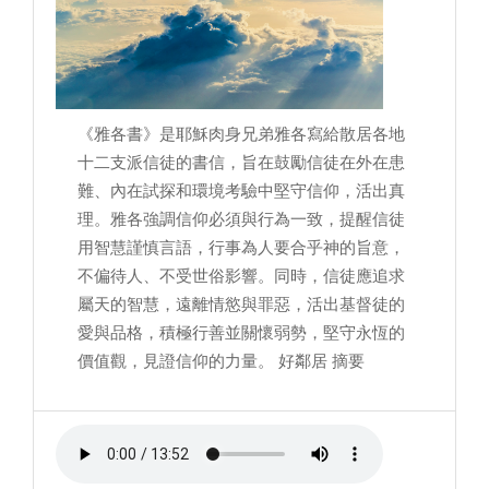
《雅各書》是耶穌肉身兄弟雅各寫給散居各地
十二支派信徒的書信，旨在鼓勵信徒在外在患
難、內在試探和環境考驗中堅守信仰，活出真
理。雅各強調信仰必須與行為一致，提醒信徒
用智慧謹慎言語，行事為人要合乎神的旨意，
不偏待人、不受世俗影響。同時，信徒應追求
屬天的智慧，遠離情慾與罪惡，活出基督徒的
愛與品格，積極行善並關懷弱勢，堅守永恆的
價值觀，見證信仰的力量。 好鄰居 摘要