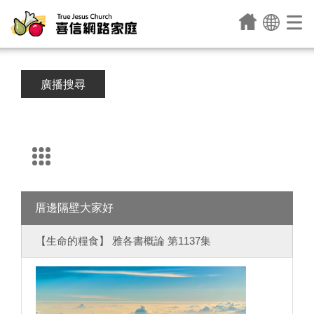
廣播搜尋
厝邊隔壁大家好
【生命的糧食】 雅各書概論 第1137集