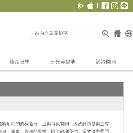
|
遠距教學
日光美樂地
討論園地
並吩咐我們照樣遵行，且與得救有關，因洗腳禮是與主有
謙卑、服事、饒恕的典禮，除了教訓我們，當效法主愛門