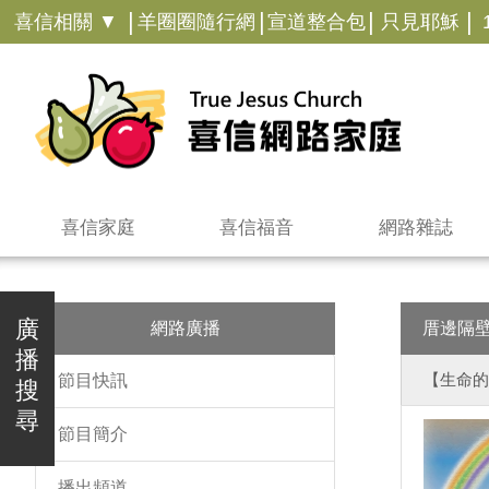
|
|
|
|
喜信相關 ▼
羊圈圈隨行網
宣道整合包
只見耶穌
喜信家庭
喜信福音
網路雜誌
廣
網路廣播
厝邊隔
播
【生命的
節目快訊
搜
尋
節目簡介
播出頻道