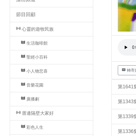
節目回顧
心靈的遊牧民族
生活咖啡館
聖經小百科
轉寄
小人物悲喜
音樂花園
第164
廣播劇
第134
厝邊隔壁大家好
第133
彩色人生
第133