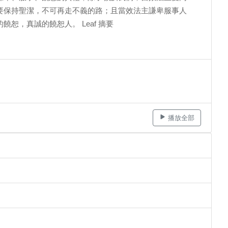
要保持聖潔，不可再走不義的路；且當效法主謙卑服事人
恕，真誠的饒恕人。 Leaf 摘要
播放全部