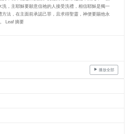
水洗，主耶穌要願意信祂的人接受洗禮，相信耶穌是獨一
禮方法，在主面前承認己罪，且求得聖靈，神便要賜他永
Leaf 摘要
播放全部