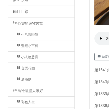
節目回顧
心靈的遊牧民族
生活咖啡館
聖經小百科
小人物悲喜
轉寄
音樂花園
第164
廣播劇
第134
厝邊隔壁大家好
第133
彩色人生
第133