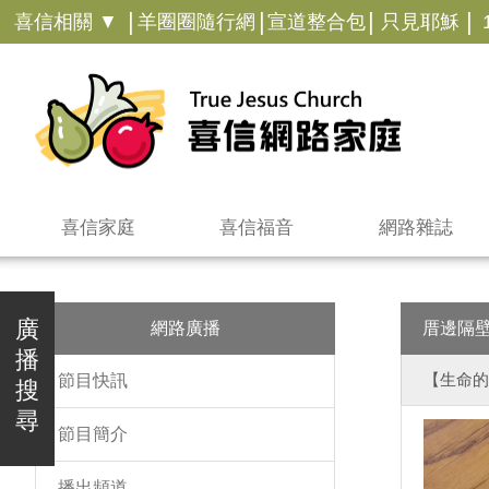
|
|
|
|
喜信相關 ▼
羊圈圈隨行網
宣道整合包
只見耶穌
喜信家庭
喜信福音
網路雜誌
廣
網路廣播
厝邊隔
播
【生命的
節目快訊
搜
尋
節目簡介
播出頻道