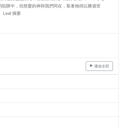
的陷阱中，但慈愛的神與我們同在，靠著祂得以勝過世
eaf 摘要
播放全部