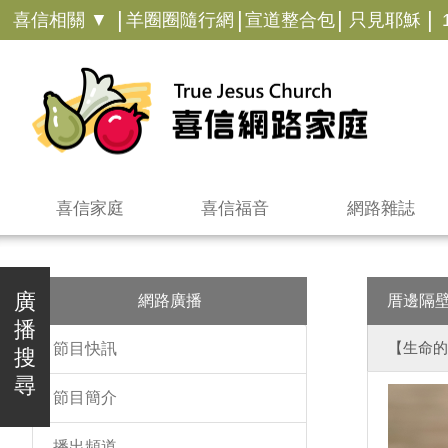
|
|
|
|
喜信相關 ▼
羊圈圈隨行網
宣道整合包
只見耶穌
喜信家庭
喜信福音
網路雜誌
廣
網路廣播
厝邊隔
播
【生命的
節目快訊
搜
尋
節目簡介
播出頻道