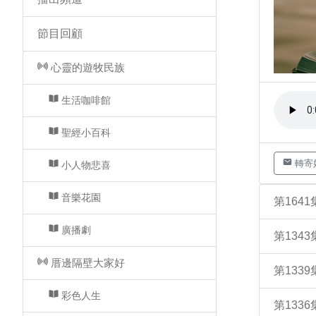
節目回顧
心靈的遊牧民族
生活咖啡館
聖經小百科
轉寄
小人物悲喜
音樂花園
第164
廣播劇
第134
厝邊隔壁大家好
第133
彩色人生
第133