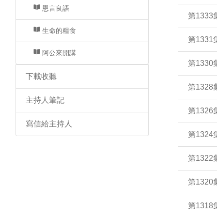
恩言良語
第133
生命的糧食
第133
阿公來開講
第133
下載收聽
第132
主持人筆記
第132
寫信給主持人
第132
第132
第132
第131