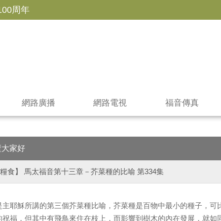
100周年
網路廣播
網路電視
福音傳真
壁大家好
糧食】 馬太福音第十三章－芥菜種的比喻 第334集
是主耶穌所講的第三個芥菜種比喻，芥菜種是百物中最小的種子，可
的祝福，但其中有飛鳥來住在枝上，而影響到樹木的內在發展，就如