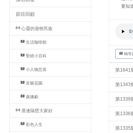
要知
節目回顧
心靈的遊牧民族
生活咖啡館
轉寄
聖經小百科
小人物悲喜
第164
音樂花園
第134
廣播劇
第133
厝邊隔壁大家好
第133
彩色人生
第133