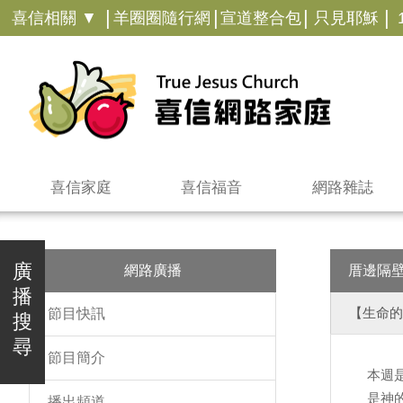
|
|
|
|
喜信相關 ▼
羊圈圈隨行網
宣道整合包
只見耶穌
喜信家庭
喜信福音
網路雜誌
廣
網路廣播
厝邊隔
播
【生命的
節目快訊
搜
尋
節目簡介
本週
是神
播出頻道