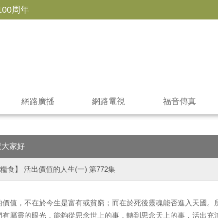
100周年
網路廣播
網路電視
福音傳真
壁大家好
糧食】 活出價值的人生(一) 第772集
的價值，不在於今生是富有或貧窮；而在於死後靈魂能否進入天國。
們有屬靈的眼光，能夠從思念世上的事，轉到思念天上的事，活出充