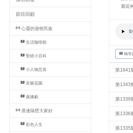
親近
節目回顧
心靈的遊牧民族
生活咖啡館
轉寄
聖經小百科
小人物悲喜
第164
音樂花園
第134
廣播劇
第133
厝邊隔壁大家好
第133
彩色人生
第133