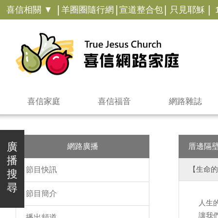
|
|
|
|
喜信相關 ▼
羊圈圈隨行網
宣道整合包
只見耶穌
喜信家庭
喜信福音
網路雜誌
廣
網路廣播
厝邊隔
播
【生命的
節目快訊
搜
尋
節目簡介
人生
讓我
播出頻道