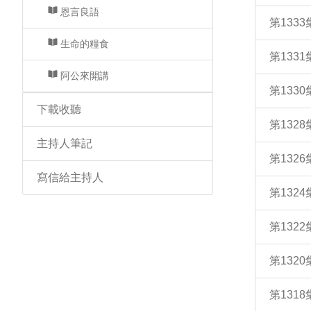
恩言良語
第133
生命的糧食
第133
阿公來開講
第133
下載收聽
第132
主持人筆記
第132
寫信給主持人
第132
第132
第132
第131