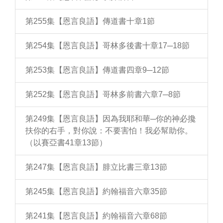
第255集【恩言良語】傳道書十章1節
第254集【恩言良語】哥林多後書十章17─18節
第253集【恩言良語】傳道書四章9─12節
第252集【恩言良語】哥林多前書六章7─8節
第249集【恩言良語】因為我耶和華─你的神必攙
扶你的右手，對你說：不要害怕！我必幫助你。
（以賽亞書41章13節）
第247集【恩言良語】腓立比書三章13節
第245集【恩言良語】約翰福音六章35節
第241集【恩言良語】約翰福音六章68節