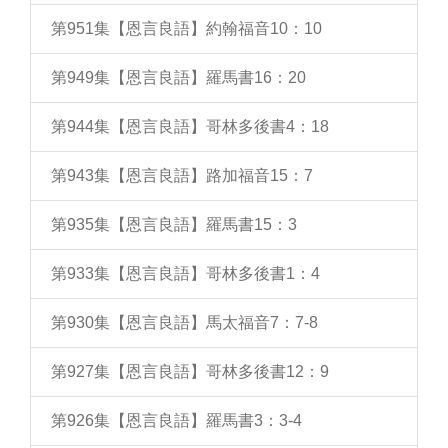
第951集【恩言良語】約翰福音10：10
第949集【恩言良語】羅馬書16：20
第944集【恩言良語】哥林多後書4：18
第943集【恩言良語】路加福音15：7
第935集【恩言良語】羅馬書15：3
第933集【恩言良語】哥林多後書1：4
第930集【恩言良語】馬太福音7：7-8
第927集【恩言良語】哥林多後書12：9
第926集【恩言良語】羅馬書3：3-4