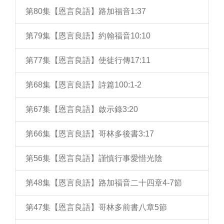
第80集【恩言良語】路加福音1:37
第79集【恩言良語】約翰福音10:10
第77集【恩言良語】使徒行傳17:11
第68集【恩言良語】詩篇100:1-2
第67集【恩言良語】啟示錄3:20
第66集【恩言良語】哥林多後書3:17
第56集【恩言良語】謹慎行事愛惜光陰
第48集【恩言良語】路加福音二十四章4-7節
第47集【恩言良語】哥林多前書八章5節