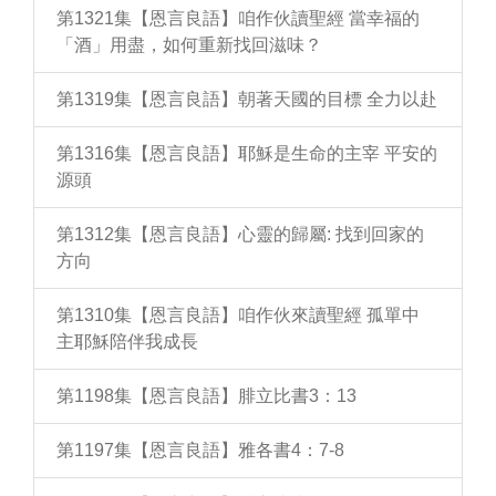
第1321集【恩言良語】咱作伙讀聖經 當幸福的
「酒」用盡，如何重新找回滋味？
第1319集【恩言良語】朝著天國的目標 全力以赴
第1316集【恩言良語】耶穌是生命的主宰 平安的
源頭
第1312集【恩言良語】心靈的歸屬: 找到回家的
方向
第1310集【恩言良語】咱作伙來讀聖經 孤單中
主耶穌陪伴我成長
第1198集【恩言良語】腓立比書3：13
第1197集【恩言良語】雅各書4：7-8