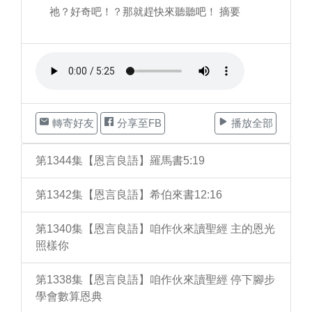
祂？好奇吧！？那就趕快來聽聽吧！ 摘要
轉寄好友
分享至FB
播放全部
第1344集【恩言良語】羅馬書5:19
第1342集【恩言良語】希伯來書12:16
第1340集【恩言良語】咱作伙來讀聖經 主的恩光
照樣你
第1338集【恩言良語】咱作伙來讀聖經 停下腳步
學會數算恩典