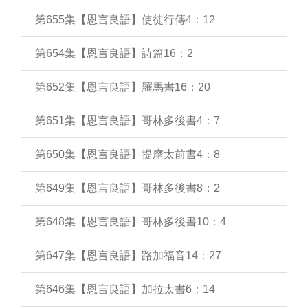
第655集【恩言良語】使徒行傳4：12
第654集【恩言良語】詩篇16：2
第652集【恩言良語】羅馬書16：20
第651集【恩言良語】哥林多後書4：7
第650集【恩言良語】提摩太前書4：8
第649集【恩言良語】哥林多後書8：2
第648集【恩言良語】哥林多後書10：4
第647集【恩言良語】路加福音14：27
第646集【恩言良語】加拉太書6：14