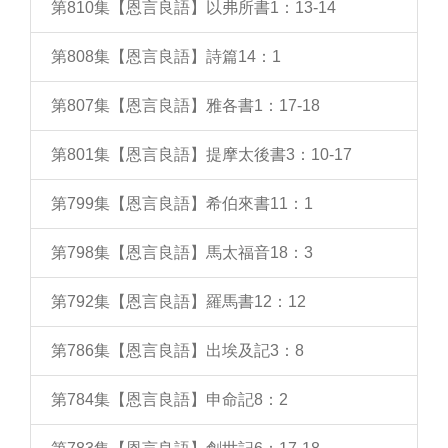
第810集【恩言良語】以弗所書1：13-14
第808集【恩言良語】詩篇14：1
第807集【恩言良語】雅各書1：17-18
第801集【恩言良語】提摩太後書3：10-17
第799集【恩言良語】希伯來書11：1
第798集【恩言良語】馬太福音18：3
第792集【恩言良語】羅馬書12：12
第786集【恩言良語】出埃及記3：8
第784集【恩言良語】申命記8：2