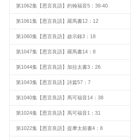
第1062集【恩言良語】約翰福音5：39-40
第1061集【恩言良語】羅馬書12：12
第1060集【恩言良語】啟示錄3：18
第1047集【恩言良語】羅馬書14：8
第1044集【恩言良語】加拉太書3：26
第1043集【恩言良語】詩篇57：7
第1040集【恩言良語】馬可福音14：38
第1024集【恩言良語】馬可福音1：31
第1022集【恩言良語】提摩太前書4：8