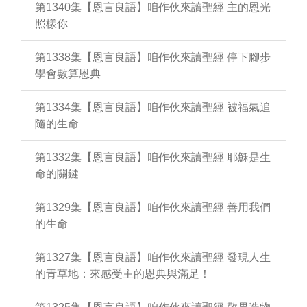
第1340集【恩言良語】咱作伙來讀聖經 主的恩光
照樣你
第1338集【恩言良語】咱作伙來讀聖經 停下腳步
學會數算恩典
第1334集【恩言良語】咱作伙來讀聖經 被福氣追
隨的生命
第1332集【恩言良語】咱作伙來讀聖經 耶穌是生
命的關鍵
第1329集【恩言良語】咱作伙來讀聖經 善用我們
的生命
第1327集【恩言良語】咱作伙來讀聖經 發現人生
的青草地：來感受主的恩典與滿足！