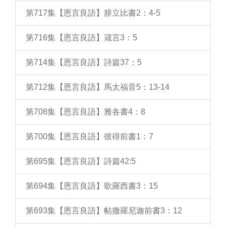
第717集【恩言良語】腓立比書2：4-5
第716集【恩言良語】箴言3：5
第714集【恩言良語】詩篇37：5
第712集【恩言良語】馬太福音5：13-14
第708集【恩言良語】雅各書4：8
第700集【恩言良語】彼得前書1：7
第695集【恩言良語】詩篇42:5
第694集【恩言良語】歌羅西書3：15
第693集【恩言良語】帖撒羅尼迦前書3：12