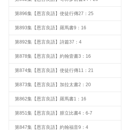
第896集【恩言良語】使徒行傳27：25
第893集【恩言良語】羅馬書9：16
第892集【恩言良語】詩篇37：4
第878集【恩言良語】約翰壹書3：16
第874集【恩言良語】使徒行傳11：21
第873集【恩言良語】加拉太書2：20
第862集【恩言良語】羅馬書1：16
第851集【恩言良語】腓立比書4：6-7
第847集【恩言良語】約翰福音9：4