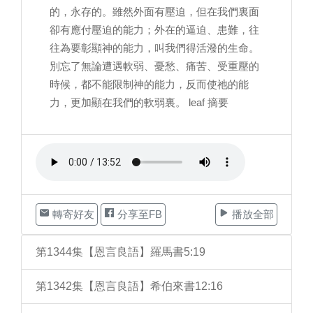
的，永存的。雖然外面有壓迫，但在我們裏面
卻有應付壓迫的能力；外在的逼迫、患難，往
往為要彰顯神的能力，叫我們得活潑的生命。
別忘了無論遭遇軟弱、憂愁、痛苦、受重壓的
時候，都不能限制神的能力，反而使祂的能
力，更加顯在我們的軟弱裏。 leaf 摘要
轉寄好友
分享至FB
播放全部
第1344集【恩言良語】羅馬書5:19
第1342集【恩言良語】希伯來書12:16