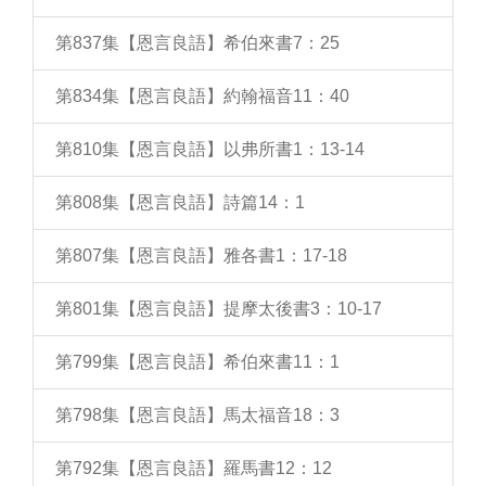
第837集【恩言良語】希伯來書7：25
第834集【恩言良語】約翰福音11：40
第810集【恩言良語】以弗所書1：13-14
第808集【恩言良語】詩篇14：1
第807集【恩言良語】雅各書1：17-18
第801集【恩言良語】提摩太後書3：10-17
第799集【恩言良語】希伯來書11：1
第798集【恩言良語】馬太福音18：3
第792集【恩言良語】羅馬書12：12