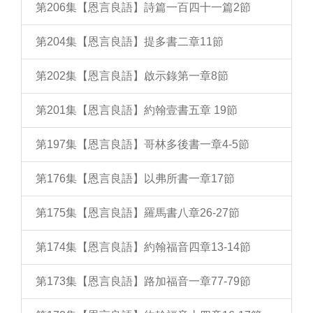
第206集【恩言良語】詩篇一百四十一篇2節
第204集【恩言良語】提多書二章11節
第202集【恩言良語】啟示錄第一章8節
第201集【恩言良語】約翰壹書五章 19節
第197集【恩言良語】哥林多後書一章4-5節
第176集【恩言良語】以弗所書一章17節
第175集【恩言良語】羅馬書八章26-27節
第174集【恩言良語】約翰福音四章13-14節
第173集【恩言良語】路加福音一章77-79節