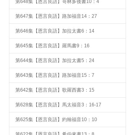
第648集【恩言良語】哥林多後書10：4
第647集【恩言良語】路加福音14：27
第646集【恩言良語】加拉太書6：14
第645集【恩言良語】羅馬書9：16
第644集【恩言良語】加拉太書5：24
第643集【恩言良語】路加福音15：7
第642集【恩言良語】歌羅西書3：15
第628集【恩言良語】馬太福音3：16-17
第625集【恩言良語】約翰福音10：10
第622集【恩言良語】希伯來書13：8