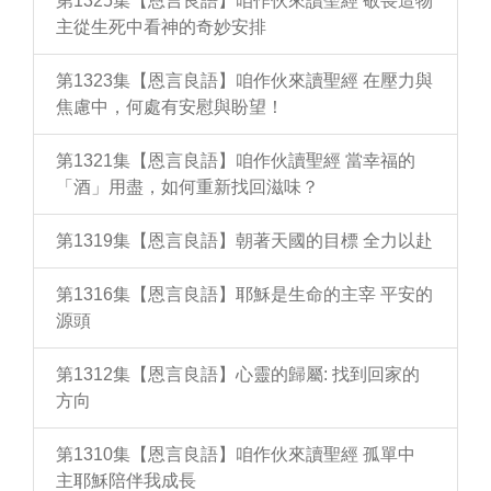
第1325集【恩言良語】咱作伙來讀聖經 敬畏造物
主從生死中看神的奇妙安排
第1323集【恩言良語】咱作伙來讀聖經 在壓力與
焦慮中，何處有安慰與盼望！
第1321集【恩言良語】咱作伙讀聖經 當幸福的
「酒」用盡，如何重新找回滋味？
第1319集【恩言良語】朝著天國的目標 全力以赴
第1316集【恩言良語】耶穌是生命的主宰 平安的
源頭
第1312集【恩言良語】心靈的歸屬: 找到回家的
方向
第1310集【恩言良語】咱作伙來讀聖經 孤單中
主耶穌陪伴我成長