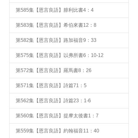
第585集【恩言良語】腓利比書4：4
第583集【恩言良語】希伯來書12：8
第582集【恩言良語】路加福音9：33
第575集【恩言良語】以弗所書6：10-12
第572集【恩言良語】羅馬書8：26
第571集【恩言良語】詩篇71：5
第562集【恩言良語】詩篇23：1-6
第560集【恩言良語】提摩太後書1：7
第559集【恩言良語】約翰福音11：40