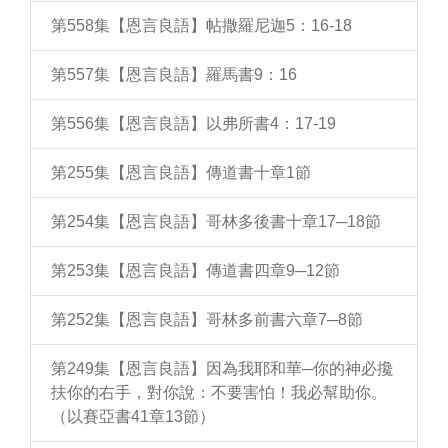
第558集【恩言良語】帖撒羅尼迦5：16-18
第557集【恩言良語】羅馬書9：16
第556集【恩言良語】以弗所書4：17-19
第255集【恩言良語】傳道書十章1節
第254集【恩言良語】哥林多後書十章17─18節
第253集【恩言良語】傳道書四章9─12節
第252集【恩言良語】哥林多前書六章7─8節
第249集【恩言良語】因為我耶和華─你的神必攙
扶你的右手，對你說：不要害怕！我必幫助你。
（以賽亞書41章13節）