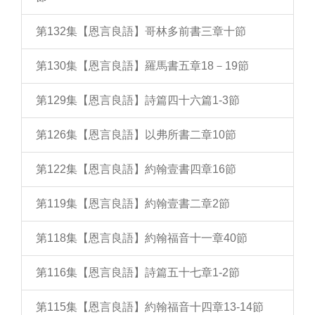
第132集【恩言良語】哥林多前書三章十節
第130集【恩言良語】羅馬書五章18－19節
第129集【恩言良語】詩篇四十六篇1-3節
第126集【恩言良語】以弗所書二章10節
第122集【恩言良語】約翰壹書四章16節
第119集【恩言良語】約翰壹書二章2節
第118集【恩言良語】約翰福音十一章40節
第116集【恩言良語】詩篇五十七章1-2節
第115集【恩言良語】約翰福音十四章13-14節