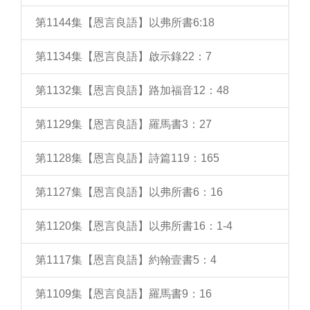
第1144集【恩言良語】以弗所書6:18
第1134集【恩言良語】啟示錄22：7
第1132集【恩言良語】路加福音12：48
第1129集【恩言良語】羅馬書3：27
第1128集【恩言良語】詩篇119：165
第1127集【恩言良語】以弗所書6：16
第1120集【恩言良語】以弗所書16：1-4
第1117集【恩言良語】約翰壹書5：4
第1109集【恩言良語】羅馬書9：16