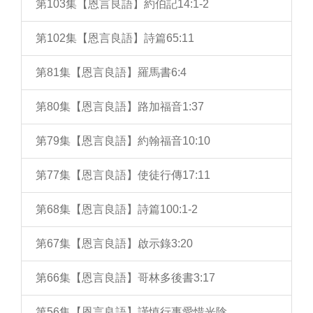
第103集【恩言良語】約伯記14:1-2
第102集【恩言良語】詩篇65:11
第81集【恩言良語】羅馬書6:4
第80集【恩言良語】路加福音1:37
第79集【恩言良語】約翰福音10:10
第77集【恩言良語】使徒行傳17:11
第68集【恩言良語】詩篇100:1-2
第67集【恩言良語】啟示錄3:20
第66集【恩言良語】哥林多後書3:17
第56集【恩言良語】謹慎行事愛惜光陰