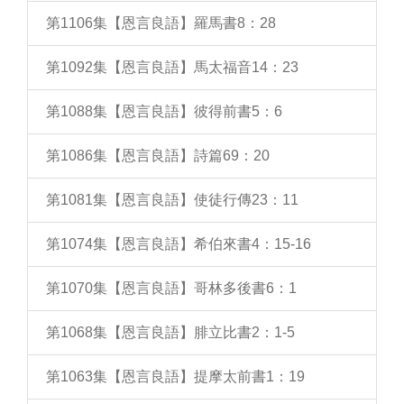
第1106集【恩言良語】羅馬書8：28
第1092集【恩言良語】馬太福音14：23
第1088集【恩言良語】彼得前書5：6
第1086集【恩言良語】詩篇69：20
第1081集【恩言良語】使徒行傳23：11
第1074集【恩言良語】希伯來書4：15-16
第1070集【恩言良語】哥林多後書6：1
第1068集【恩言良語】腓立比書2：1-5
第1063集【恩言良語】提摩太前書1：19