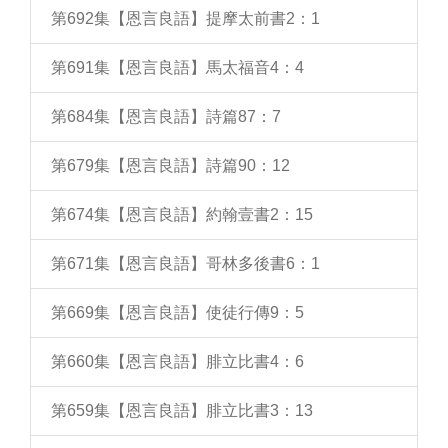
第692集【恩言良語】提摩太前書2：1
第691集【恩言良語】馬太福音4：4
第684集【恩言良語】詩篇87：7
第679集【恩言良語】詩篇90：12
第674集【恩言良語】約翰壹書2：15
第671集【恩言良語】哥林多後書6：1
第669集【恩言良語】使徒行傳9：5
第660集【恩言良語】腓立比書4：6
第659集【恩言良語】腓立比書3：13