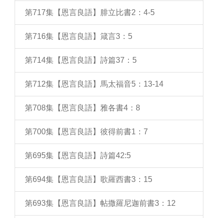
第717集【恩言良語】腓立比書2：4-5
第716集【恩言良語】箴言3：5
第714集【恩言良語】詩篇37：5
第712集【恩言良語】馬太福音5：13-14
第708集【恩言良語】雅各書4：8
第700集【恩言良語】彼得前書1：7
第695集【恩言良語】詩篇42:5
第694集【恩言良語】歌羅西書3：15
第693集【恩言良語】帖撒羅尼迦前書3：12