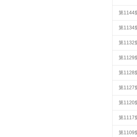
第114
第113
第113
第112
第112
第112
第112
第111
第110