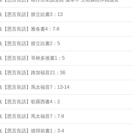
8集【恩言良語】腓立比書3：13
7集【恩言良語】雅各書4：7-8
4集【恩言良語】腓立比書2：5
6集【恩言良語】哥林多後書1：5
5集【恩言良語】路加福音21：36
3集【恩言良語】馬太福音7：13-14
2集【恩言良語】歌羅西書4：2
6集【恩言良語】馬太福音7：7-8
0集【恩言良語】彼得前書1：3-4