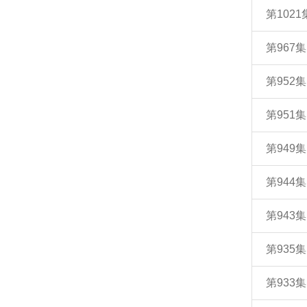
第102
第967
第952
第951
第949
第944
第943
第935
第933