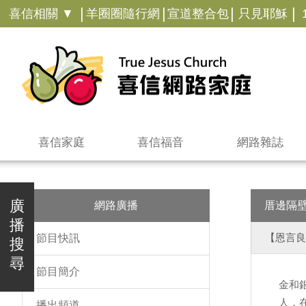
|
|
|
|
喜信相關 ▼
羊圈圈隨行網
宣道整合包
只見耶穌
喜信家庭
喜信福音
網路雜誌
廣
網路廣播
厝邊隔
播
【恩言良語
節目快訊
搜
尋
節目簡介
金和
人，
播出頻道