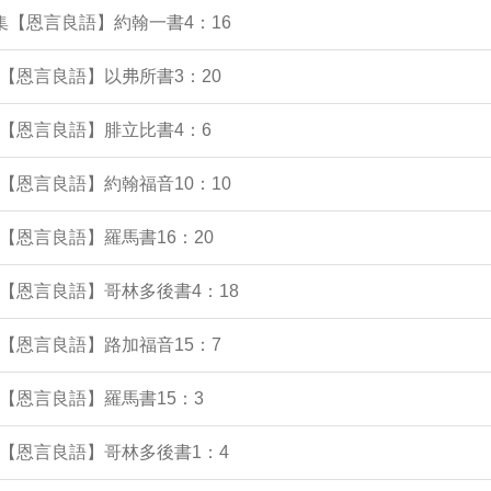
1集【恩言良語】約翰一書4：16
集【恩言良語】以弗所書3：20
集【恩言良語】腓立比書4：6
集【恩言良語】約翰福音10：10
集【恩言良語】羅馬書16：20
集【恩言良語】哥林多後書4：18
集【恩言良語】路加福音15：7
集【恩言良語】羅馬書15：3
集【恩言良語】哥林多後書1：4