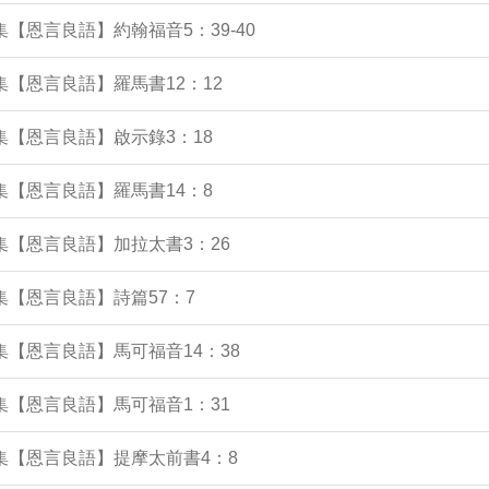
2集【恩言良語】約翰福音5：39-40
1集【恩言良語】羅馬書12：12
0集【恩言良語】啟示錄3：18
7集【恩言良語】羅馬書14：8
4集【恩言良語】加拉太書3：26
3集【恩言良語】詩篇57：7
0集【恩言良語】馬可福音14：38
4集【恩言良語】馬可福音1：31
2集【恩言良語】提摩太前書4：8