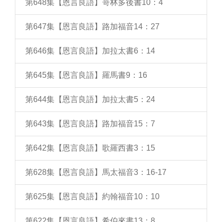
第648集【恩言良語】哥林多後書10：4
第647集【恩言良語】路加福音14：27
第646集【恩言良語】加拉太書6：14
第645集【恩言良語】羅馬書9：16
第644集【恩言良語】加拉太書5：24
第643集【恩言良語】路加福音15：7
第642集【恩言良語】歌羅西書3：15
第628集【恩言良語】馬太福音3：16-17
第625集【恩言良語】約翰福音10：10
第622集【恩言良語】希伯來書13：8