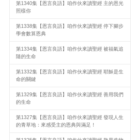
第1340集【恩言良語】咱作伙來讀聖經 主的恩光
照樣你
第1338集【恩言良語】咱作伙來讀聖經 停下腳步
學會數算恩典
第1334集【恩言良語】咱作伙來讀聖經 被福氣追
隨的生命
第1332集【恩言良語】咱作伙來讀聖經 耶穌是生
命的關鍵
第1329集【恩言良語】咱作伙來讀聖經 善用我們
的生命
第1327集【恩言良語】咱作伙來讀聖經 發現人生
的青草地：來感受主的恩典與滿足！