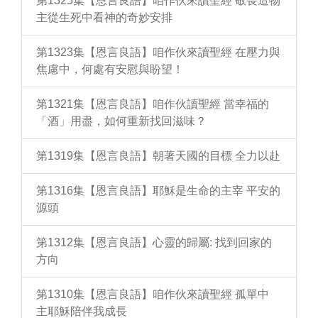
第1325集【恩言良語】咱作伙來讀聖經 敬畏造物
主從生死中看神的奇妙安排
第1323集【恩言良語】咱作伙來讀聖經 在壓力與
焦慮中，何處有安慰與盼望！
第1321集【恩言良語】咱作伙讀聖經 當幸福的
「酒」用盡，如何重新找回滋味？
第1319集【恩言良語】朝著天國的目標 全力以赴
第1316集【恩言良語】耶穌是生命的主宰 平安的
源頭
第1312集【恩言良語】心靈的歸屬: 找到回家的
方向
第1310集【恩言良語】咱作伙來讀聖經 孤單中
主耶穌陪伴我成長