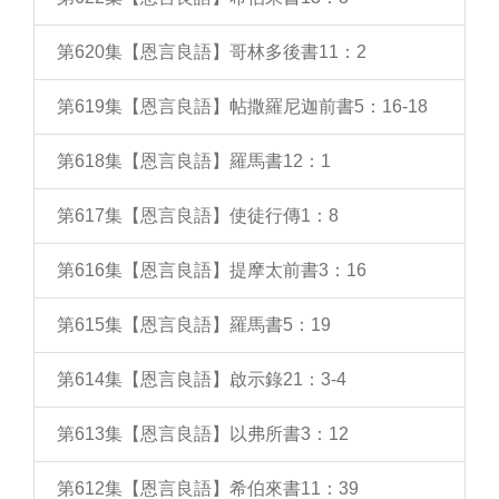
第620集【恩言良語】哥林多後書11：2
第619集【恩言良語】帖撒羅尼迦前書5：16-18
第618集【恩言良語】羅馬書12：1
第617集【恩言良語】使徒行傳1：8
第616集【恩言良語】提摩太前書3：16
第615集【恩言良語】羅馬書5：19
第614集【恩言良語】啟示錄21：3-4
第613集【恩言良語】以弗所書3：12
第612集【恩言良語】希伯來書11：39