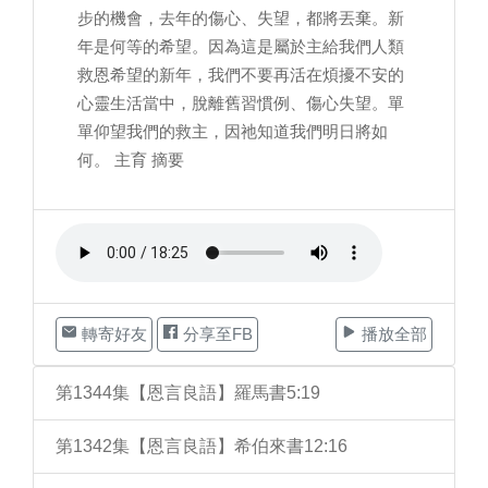
步的機會，去年的傷心、失望，都將丟棄。新
年是何等的希望。因為這是屬於主給我們人類
救恩希望的新年，我們不要再活在煩擾不安的
心靈生活當中，脫離舊習慣例、傷心失望。單
單仰望我們的救主，因祂知道我們明日將如
何。 主育 摘要
轉寄好友
分享至FB
播放全部
第1344集【恩言良語】羅馬書5:19
第1342集【恩言良語】希伯來書12:16