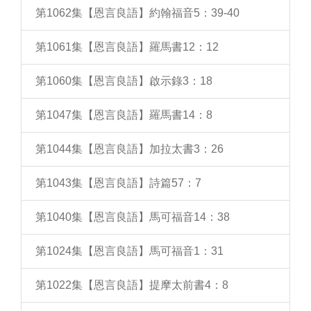
第1062集【恩言良語】約翰福音5：39-40
第1061集【恩言良語】羅馬書12：12
第1060集【恩言良語】啟示錄3：18
第1047集【恩言良語】羅馬書14：8
第1044集【恩言良語】加拉太書3：26
第1043集【恩言良語】詩篇57：7
第1040集【恩言良語】馬可福音14：38
第1024集【恩言良語】馬可福音1：31
第1022集【恩言良語】提摩太前書4：8