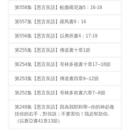
第558集【恩言良語】帖撒羅尼迦5：16-18
第557集【恩言良語】羅馬書9：16
第556集【恩言良語】以弗所書4：17-19
第255集【恩言良語】傳道書十章1節
第254集【恩言良語】哥林多後書十章17─18節
第253集【恩言良語】傳道書四章9─12節
第252集【恩言良語】哥林多前書六章7─8節
第249集【恩言良語】因為我耶和華─你的神必攙
扶你的右手，對你說：不要害怕！我必幫助你。
（以賽亞書41章13節）