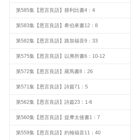
第585集【恩言良語】腓利比書4：4
第583集【恩言良語】希伯來書12：8
第582集【恩言良語】路加福音9：33
第575集【恩言良語】以弗所書6：10-12
第572集【恩言良語】羅馬書8：26
第571集【恩言良語】詩篇71：5
第562集【恩言良語】詩篇23：1-6
第560集【恩言良語】提摩太後書1：7
第559集【恩言良語】約翰福音11：40