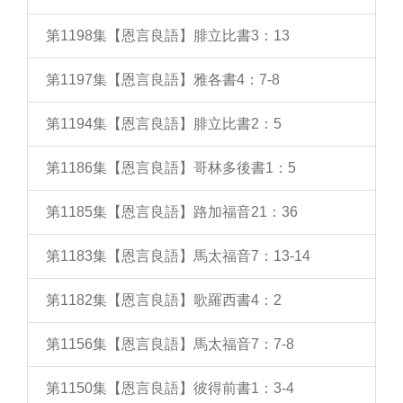
第1198集【恩言良語】腓立比書3：13
第1197集【恩言良語】雅各書4：7-8
第1194集【恩言良語】腓立比書2：5
第1186集【恩言良語】哥林多後書1：5
第1185集【恩言良語】路加福音21：36
第1183集【恩言良語】馬太福音7：13-14
第1182集【恩言良語】歌羅西書4：2
第1156集【恩言良語】馬太福音7：7-8
第1150集【恩言良語】彼得前書1：3-4