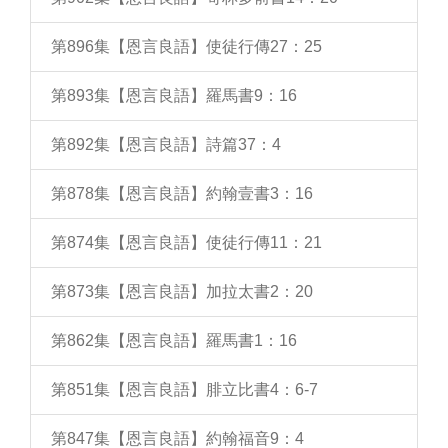
第896集【恩言良語】使徒行傳27：25
第893集【恩言良語】羅馬書9：16
第892集【恩言良語】詩篇37：4
第878集【恩言良語】約翰壹書3：16
第874集【恩言良語】使徒行傳11：21
第873集【恩言良語】加拉太書2：20
第862集【恩言良語】羅馬書1：16
第851集【恩言良語】腓立比書4：6-7
第847集【恩言良語】約翰福音9：4