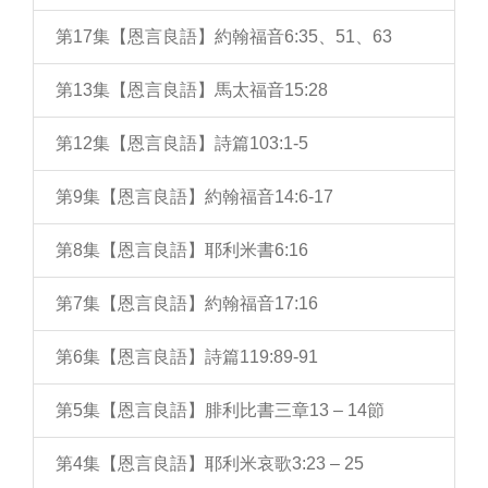
第17集【恩言良語】約翰福音6:35、51、63
第13集【恩言良語】馬太福音15:28
第12集【恩言良語】詩篇103:1-5
第9集【恩言良語】約翰福音14:6-17
第8集【恩言良語】耶利米書6:16
第7集【恩言良語】約翰福音17:16
第6集【恩言良語】詩篇119:89-91
第5集【恩言良語】腓利比書三章13 – 14節
第4集【恩言良語】耶利米哀歌3:23 – 25