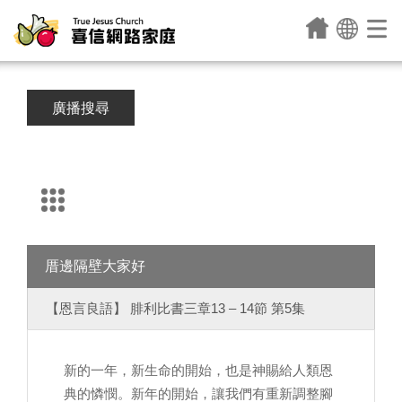
廣播搜尋
厝邊隔壁大家好
【恩言良語】 腓利比書三章13 – 14節 第5集
新的一年，新生命的開始，也是神賜給人類恩
典的憐憫。新年的開始，讓我們有重新調整腳