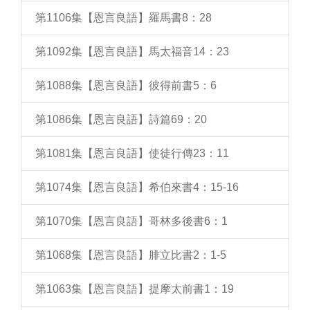
第1106集【恩言良語】羅馬書8：28
第1092集【恩言良語】馬太福音14：23
第1088集【恩言良語】彼得前書5：6
第1086集【恩言良語】詩篇69：20
第1081集【恩言良語】使徒行傳23：11
第1074集【恩言良語】希伯來書4：15-16
第1070集【恩言良語】哥林多後書6：1
第1068集【恩言良語】腓立比書2：1-5
第1063集【恩言良語】提摩太前書1：19