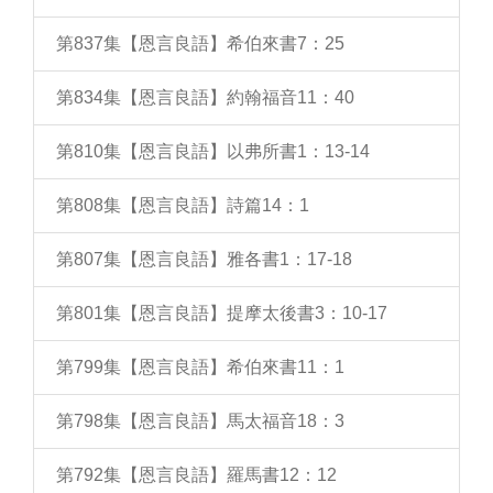
第837集【恩言良語】希伯來書7：25
第834集【恩言良語】約翰福音11：40
第810集【恩言良語】以弗所書1：13-14
第808集【恩言良語】詩篇14：1
第807集【恩言良語】雅各書1：17-18
第801集【恩言良語】提摩太後書3：10-17
第799集【恩言良語】希伯來書11：1
第798集【恩言良語】馬太福音18：3
第792集【恩言良語】羅馬書12：12