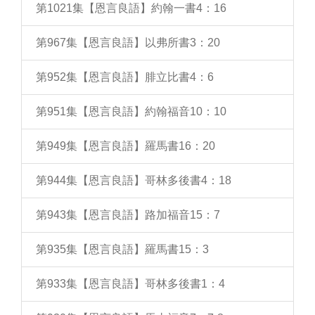
第1021集【恩言良語】約翰一書4：16
第967集【恩言良語】以弗所書3：20
第952集【恩言良語】腓立比書4：6
第951集【恩言良語】約翰福音10：10
第949集【恩言良語】羅馬書16：20
第944集【恩言良語】哥林多後書4：18
第943集【恩言良語】路加福音15：7
第935集【恩言良語】羅馬書15：3
第933集【恩言良語】哥林多後書1：4